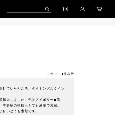
ャンペーン」
到着｜2026AW「シフォンニット」
到着｜2026AW「マガジン
1
件中
1
-
1
件表示
探していたところ、タイミングよくイン
購入しました。色はアイボリー✖️黒、

。前身柄の模様もとても豪華で素敵。

リ合いとても素敵です。
