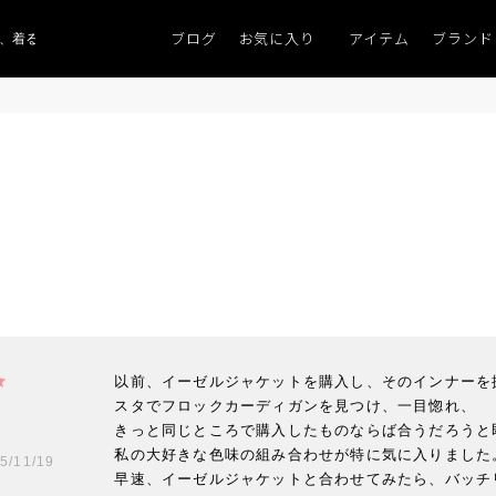
ブログ
お気に入り
アイテム
ブランド
、着るものがない」
「キレイなニット」
ポイント9％「マンスリーポイントキ
以前、イーゼルジャケットを購入し、そのインナーを
スタでフロックカーディガンを見つけ、一目惚れ、

きっと同じところで購入したものならば合うだろうと即
私の大好きな色味の組み合わせが特に気に入りました
5/11/19
早速、イーゼルジャケットと合わせてみたら、バッチ