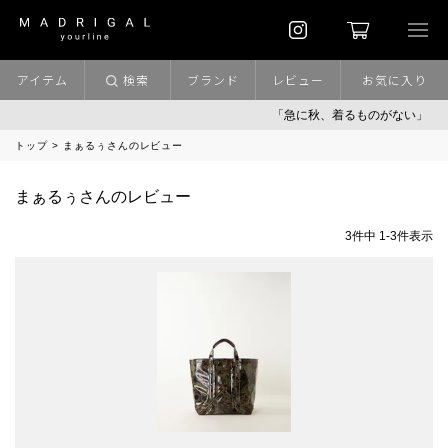
アイテム
検索
ブランド
レビュー
お気に入り
「急に秋、着るものがない」
トップ
まぁるぅさんのレビュー
まぁるぅさんのレビュー
3
件中
1
-
3
件表示