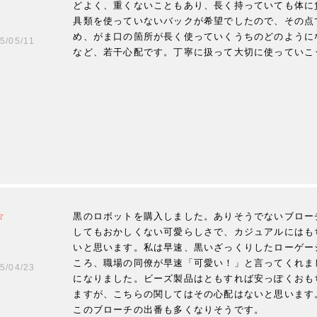
どよく、重くないこともあり、長く持っていても体に
具類を使っていないバックが希望でしたので、その点
め、がま口の箇所が長く使っていくうちのどのように
5/05/11
など、若干心配です。丁寧に扱って大切に使っていこ
黒のロボットを購入しました。ありそうでないブロー
してもおかしくない可愛らしさで、カジュアルにはも
いと思います。私は早速、黒いざっくりしたローゲー
ころ、職場の同僚が早速「可愛い！」と言ってくれま
5/04/23
になりました。ビーズ製品はともすれば安っぽくおも
ますが、こちらの関してはその心配はないと思います
このブローチの出番も多くなりそうです。