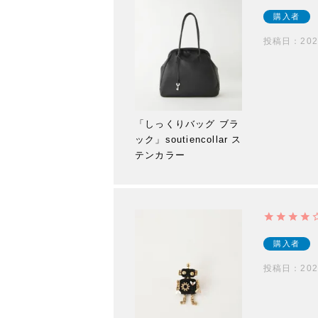
購入者
投稿日
202
「しっくりバッグ ブラ
ック」soutiencollar ス
テンカラー
購入者
投稿日
202