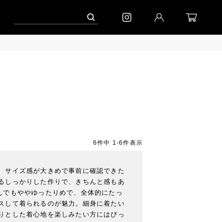
ャンペーン」
到着(8/7)｜eb.a.gos
予約│「エッグジャケット GREY」
6
件中
1
-
6
件表示
、サイズ感が大きめで事前に確認できた
るしっかりした作りで、きちんと感もあ
んでもややゆったりめで、全体的にたっ
スして着られるのが魅力。細身に着たい
りとした着心地を楽しみたい方にはぴっ