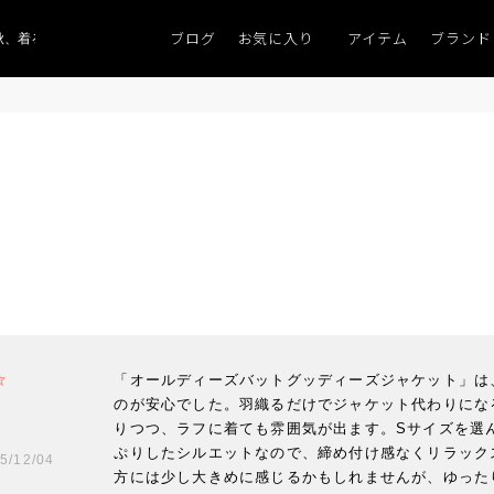
ブログ
お気に入り
アイテム
ブランド
、着るものがない」
「キレイなニット」
ポイント9％「マンスリーポイントキ
「オールディーズバットグッディーズジャケット」は
のが安心でした。羽織るだけでジャケット代わりにな
りつつ、ラフに着ても雰囲気が出ます。Sサイズを選
ぷりしたシルエットなので、締め付け感なくリラック
5/12/04
方には少し大きめに感じるかもしれませんが、ゆった