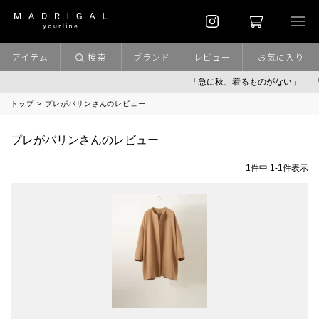
アイテム
検索
ブランド
レビュー
お気に入り
「急に秋、着るものがない」
「
トップ
プレがバリンさんのレビュー
プレがバリンさんのレビュー
1
件中
1
-
1
件表示