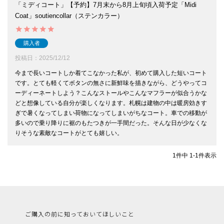
「ミディコート」【予約】7月末から8月上旬頃入荷予定「Midi
Coat」soutiencollar（ステンカラー）
購入者
投稿日
2025/12/12
今まで長いコートしか着てこなかった私が、初めて購入した短いコート
です。とても軽くてボタンの無さに新鮮味を描きながら、どうやってコ
ーディーネートしよう？こんなストールやこんなマフラーが似合うかな
どと想像している自分が楽しくなります。札幌は建物の中は暖房効きす
ぎで暑くなってしまい荷物になってしまいがちなコート。車での移動が
多いので乗り降りに裾のもたつきが一手間だった。そんな日が少なくな
りそうな素敵なコートがとても嬉しい。
1
件中
1
-
1
件表示
ご購入の前に知っておいてほしいこと