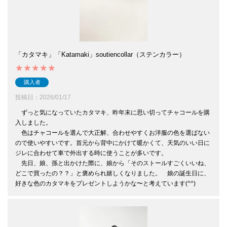
「カタマキ」「Katamaki」soutiencollar（ステンカラー）
購入者
投稿日
2026/01/17
　ずっと気になっていたカタマキ、昨年末に思い切ってチャコールを購
入しました。

　色はチャコールを選んで大正解、合わせやすくお洋服の色を選ばない
ので使いやすいです。首元から背中にかけて暖かくて、天気のいい日に
ジレに合わせて車で外出する時に使うことが多いです。

　先日、娘、孫と出かけた際に、娘から「そのストールすごくいいね、
どこで買ったの？？」と褒められ嬉しくなりました。　娘の誕生日に、
好きな色のカタマキをプレゼントしようかな〜と考えています(^^)