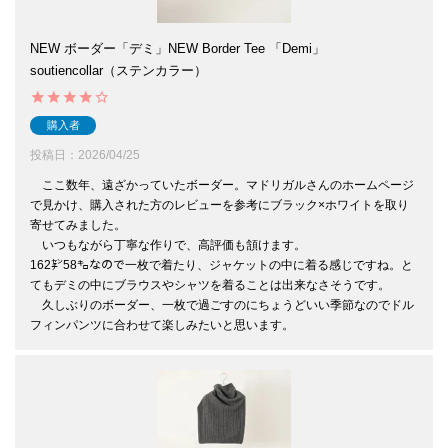
NEW ボーダー「デミ」NEW Border Tee 「Demi」
soutiencollar（ステンカラー）
購入者
投稿日
2026/04/25
　ここ数年、遠ざかっていたボーダー。マドリガルさんのホームページ
で見かけ、購入された方のレビューを参考にブラック×ホワイトを取り
寄せてみました。

　いつもながら丁寧な作りで、高評価も頷けます。

162㌢58㌔なので一枚で着たり、ジャケットの中に着る感じですね。と
てもデミの中にブラウスやシャツを着ることは出来なさそうです。

　久しぶりのボーダー、一枚で過ごすのにちょうどいい季節なのでドル
フィンパンツに合わせて楽しみたいと思います。