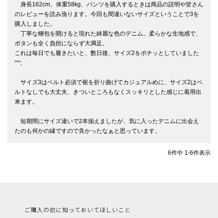
　身長162cm、体重58kg、パンツを購入するときは商品の説明や皆さん
のレビューを読み漁ります。今回も間違いないサイズということで3を
購入しました。　

　丁寧な梱包を開けると現れた綺麗な色のデニム。柔らかな生地感で、
ボタンも全く負担にならず大満足。

これは毎日でも履きたいと、数日後、サイズ2をポチッとしていました
^^;　

　サイズ3はベルト必須で裾を折り曲げてカジュアルめに、サイズ2はベ
ルトなしでも大丈夫、きついところもなくスッキリとした感じに着用出
来ます。　

　短期間にサイズ違いで2本揃えましたが、気に入ったデニムに出会え
たのも何かの縁ですので良かったなぁと思っています。
6
件中
1
-
6
件表示
ご購入の前に知っておいてほしいこと