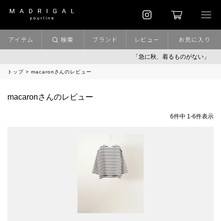
アイテム
検索
ブランド
レビュー
お気に入り
「急に秋、着るものがない」
「
トップ
macaronさんのレビュー
macaronさんのレビュー
6
件中
1
-
6
件表示