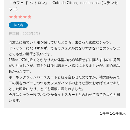
「カフェ ド シトロン」「Cafe de Citron」soutiencollar(ステンカ
ラー)
購入者
投稿日
2025/12/28
同窓会に着ていく服を探していたところ、出会った素敵なシャツ。

ドレッシーになりすぎず、でもカジュアルになりすぎないこのシャツは
とても使い勝手が良いです。

156㎝で70kg近くとかなり太い体型のため試着せずに購入するのに勇気
がいりましたが、首もとは少し詰まった感じはありましたが、着心地は
良かったです。

キーネックジャンパースカートと組み合わせたのですが、袖の膨らみで
二の腕をカバーしつつもカフスがバンドのような形のおかげでスッキリ
とした印象になり、とても素敵に着られました。

今度はシャツ一枚でパンツかタイトスカートと合わせて着てみようと思
います。
1
件中
1
-
1
件表示