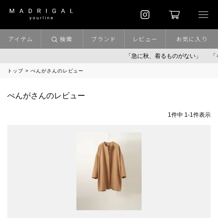
アイテム
検索
ブランド
レビュー
お気に入り
「急に秋、着るものがない」
「
トップ
ぺんがさんのレビュー
ぺんがさんのレビュー
1
件中
1
-
1
件表示