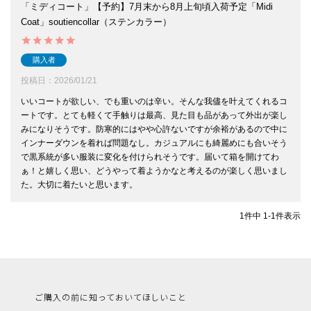
「ミディコート」【予約】7月末から8月上旬頃入荷予定「Midi
Coat」soutiencollar（ステンカラー）
購入者
投稿日
2026/01/21
いいコートが欲しい、でも重いのは辛い。そんな我儘を叶えてくれるコ
ートです。とても軽くて手触りは最高、見た目も品があって外出が楽し
みになりそうです。防寒的にはやや心許ないですが余裕があるので中に
インナーダウンを着れば問題なし。カジュアルにも綺麗めにも合いそう
で黒系統が多い服装に変化を付けられそうです。届いて箱を開けてわ
ぁ！と嬉しく思い、どうやって着ようかなと考えるのが楽しく思いまし
1
件中
1
-
1
件表示
ご購入の前に知っておいてほしいこと