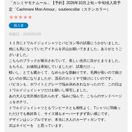
「カシミヤモナムール」【予約】2026年10月上旬～中旬頃入荷予
定「Cashmere Mon Amour」soutiencollar（ステンカラー）
購入者
投稿日
2026/01/26
１１月にトワルドジュイシャツとパピヨン等の試着にうかがいました。

他にも気になっていたアイテムを沢山お願いできました。ありがとうご
ざいました。

こちらのブラックが展示されていて、美しい光沢に目がとまりました。

もちろん、お値段は承知していましたが、試着だけ…。

軽いし、とても暖かくて、なめらかな肌触りです。毛脚が長いので抜け
ないのか気になりましたが、流石のカシミヤで抜けにくいのです。

パピヨンも、ホワイトとグレーで悩み決めきれなかったので、この日は
トワルドジュイシャツだけお願いし帰宅しました。

あの大人な光沢感が忘れられず、悩みに悩んで、こちらのサンドベージ
ュをポチリ。

トワルドジュイシャツともワンピースとも相性よく、Tシャツに羽織っ
ただけでも格好良く、サイズ感もオーバーすぎず良い感じです。

デザインはシンプルですが、本当に大人のカーディガンです。

次はネイビーを　と思っています。