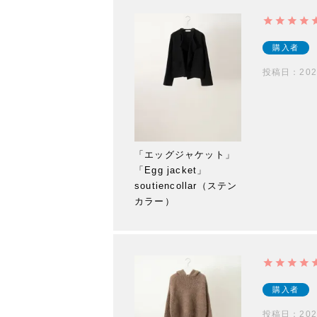
購入者
投稿日
202
「エッグジャケット」
「Egg jacket」
soutiencollar（ステン
カラー）
購入者
投稿日
202