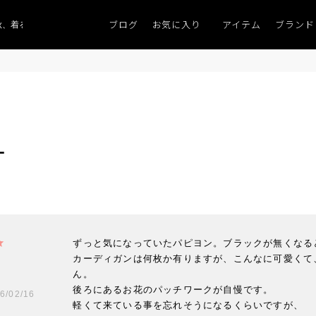
ブログ
お気に入り
アイテム
ブランド
、着るものがない」
「キレイなニット」
ポイント9％「マンスリーポイントキ
ー
ずっと気になっていたパピヨン。ブラックが無くなる
カーディガンは何枚か有りますが、こんなに可愛くて
ん。

後ろにあるお花のパッチワークが自慢です。

6/02/16
軽くて来ている事を忘れそうになるくらいですが、
