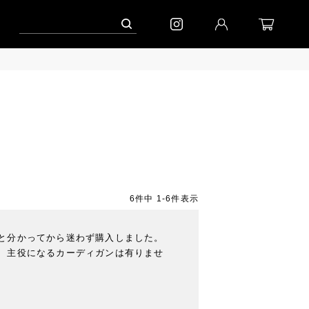
ャンペーン」
到着｜2026AW「シフォンニット」
到着｜2026AW「マガジン
6
件中
1
-
6
件表示
と分かってから迷わず購入しました。

、主役になるカーディガンは有りませ