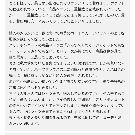
とても軽くて、柔らかい生地なのでリラックスして着れます。ポケット
の仕様が変わっていて、商品ページに二重構造と記載されていました
が・・・二重構造って？って感じであまり気にしていなかったので、最
初、着た時に穴！？あいてるって少しビックリしました。

購入のきっかけは、春に向けて薄手のコート？カーディガン？のような
羽織が欲しくて探していました。

スリッポンコートの商品ページに「シャツでもなく　ジャケットでもな
く　カーディガンでもない」という一文が気になり、商品画像を見て一
目で買おう！と思ってしまいました。

まさに私の求めていた春先にちょうどいいお洋服です。しかも良いな～
と思っていた、ハーブブラウスの上に羽織った画像があり、これはこの
機会に一緒に買うしかないと購入を後押しされました。

届いてから寒い日が続いていてまだ着ていないのですが、家で手持ちの
洋服に色々合わせてみました。

マドリガルさんではシャツを色々購入しているのですが、その中でもラ
イが一番合うと思いました。ライの優しい雰囲気と、スリッポンコート
の柔らかいデザインがとてもマッチします。袖幅や脇もゆったりしてい
るので、下にシャツを着ても着ぶくれせずすっきりと着れます。

春・秋・初冬と長い期間着るれるので、季節に応じて色々コーデを楽し
みたいと思います。