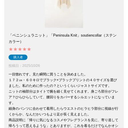
「ペニンシュラニット」「Peninsula Knit」soutiencollar（ステン
カラー）
購入者
投稿日
2025/10/26
一目惚れです。見た瞬間に買うことを決めました。

１７２㎝・６０キロでブラック×ブラックプリントの４０サイズを選び
ました。私のために作ったの？というくらいジャストサイズです。

ニットの袖部分はタイトで腕を細く見せてくれます。身ごろ部分がフレ
ア？ひらひらしていて、腰回りをカバーするシルエットになっていま
す。

細身のパンツに合わせて着用したらウエストのヒラヒラ部分に視線が行
くからか、なんだかいつもより足が長く見えました。

商品説明に「帰りに気になるコスメやフレグランスを見に、寄り道して
帰ろうって思えるような」とありますが、これを着るだけでなんかオシ