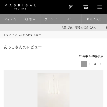
アイテム
検索
ブランド
レビュー
お気に入り
「急に秋、着るものがない」
「キレ
トップ
あっこさんのレビュー
あっこさんのレビュー
25
件中
1
-
10
件表示
1
2
3