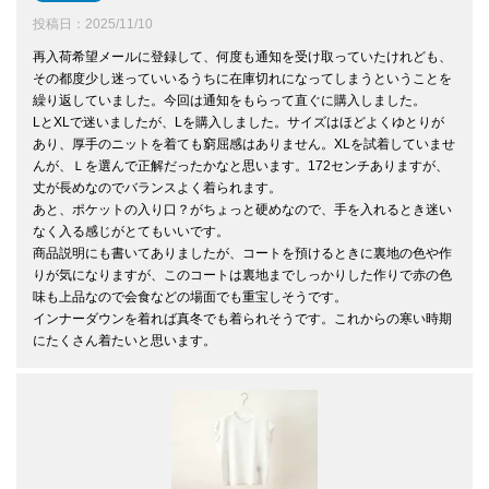
投稿日
2025/11/10
再入荷希望メールに登録して、何度も通知を受け取っていたけれども、
その都度少し迷っていいるうちに在庫切れになってしまうということを
繰り返していました。今回は通知をもらって直ぐに購入しました。

LとXLで迷いましたが、Lを購入しました。サイズはほどよくゆとりが
あり、厚手のニットを着ても窮屈感はありません。XLを試着していませ
んが、Ｌを選んで正解だったかなと思います。172センチありますが、
丈が長めなのでバランスよく着られます。

あと、ポケットの入り口？がちょっと硬めなので、手を入れるとき迷い
なく入る感じがとてもいいです。

商品説明にも書いてありましたが、コートを預けるときに裏地の色や作
りが気になりますが、このコートは裏地までしっかりした作りで赤の色
味も上品なので会食などの場面でも重宝しそうです。

インナーダウンを着れば真冬でも着られそうです。これからの寒い時期