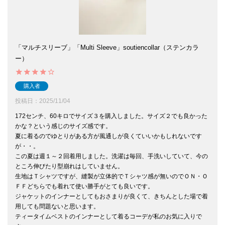
「マルチスリーブ」「Multi Sleeve」soutiencollar（ステンカラ
ー）
購入者
投稿日
2025/11/04
172センチ、60キロでサイズ３を購入しました。サイズ２でも良かった
かな？という感じのサイズ感です。

夏に着るのでゆとりがある方が風通しが良くていいかもしれないです
が・・。

この夏は週１～２回着用しました。洗濯は毎回、手洗いしていて、今の
ところ伸びたり型崩れはしていません。

生地はＴシャツですが、縫製が立体的でＴシャツ感が無いのでＯＮ・Ｏ
ＦＦどちらでも着れて使い勝手がとても良いです。

ジャケットのインナーとしてもおさまりが良くて、きちんとした場で着
用しても問題ないと思います。

ティータイムベストのインナーとして着るコーデが私のお気に入りで