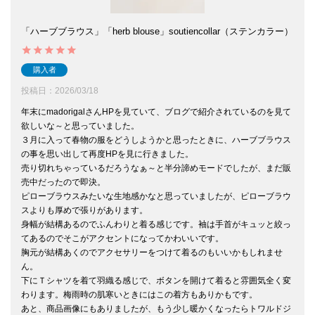
「ハーブブラウス」「herb blouse」soutiencollar（ステンカラー）
購入者
投稿日
2026/03/18
年末にmadorigalさんHPを見ていて、ブログで紹介されているのを見て
欲しいな～と思っていました。

３月に入って春物の服をどうしようかと思ったときに、ハーブブラウス
の事を思い出して再度HPを見に行きました。

売り切れちゃっているだろうなぁ～と半分諦めモードでしたが、まだ販
売中だったので即決。

ピローブラウスみたいな生地感かなと思っていましたが、ピローブラウ
スよりも厚めで張りがあります。

身幅が結構あるのでふんわりと着る感じです。袖は手首がキュッと絞っ
てあるのでそこがアクセントになってかわいいです。

胸元が結構あくのでアクセサリーをつけて着るのもいいかもしれませ
ん。

下にＴシャツを着て羽織る感じで、ボタンを開けて着ると雰囲気全く変
わります。梅雨時の肌寒いときにはこの着方もありかもです。

あと、商品画像にもありましたが、もう少し暖かくなったらトワルドジ