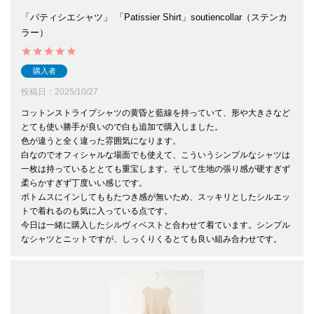
「パティシエシャツ」 「Patissier Shirt」soutiencollar（ステンカ
ラー）
購入者
投稿日
2025/10/27
コットンストライプシャツの黄昏と藍線を持っていて、形や大きさなど
とても使い勝手が良いので白も追加で購入しました。

色が違うと全く違った雰囲気になります。

白なのでオフィシャルな場面でも使えて、こういうシンプルなシャツは
一枚は持っているととても重宝します。そして生地の張り感が硬すぎず
柔らかすぎず丁度いい感じです。

ボトムスにインしてももたつき感が無いため、スッキリとしたシルエッ
トで着れるのも気に入っている点です。

今日は一緒に購入したシルヴィベストと合わせて着ています。シンプル
なシャツとニットですが、しっくりくるとても良い組み合わせです。