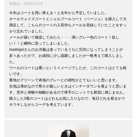
投稿日
2025/12/16
今冬はコートを買い替える！と去年から予定していました。

オールウェイズコートとシェルブールコート（ベージュ）を購入して大
満足して、こちらのコートの入荷待ちメールを登録していたことをすっ
かり忘れていました。

メールが届いて確認してみたら・・・薄いグレー色のコート！欲し
い！！と瞬時に思ってしまいました。

madrigalさんのお洋服は迷っているうちに完売になってしまうことが
多々あったので、お値段に少し躊躇しましたが一晩考えて購入しまし
た。

ウールのコートは重いというイメージでしたが、このコートはとても軽
いです。

裏地がグリーンで表地のグレーとの相性がとてもいいと思います。

生地は薄めなので寒さが厳しいときはインナーダウンを着ようと思いま
す。意外と身幅や袖幅があるので厚手のニットでも窮屈に感じません。

購入した3着のコートはどれもお気に入りなので、毎日どれを着るかウ
キウキしながらコーデを考えています。
