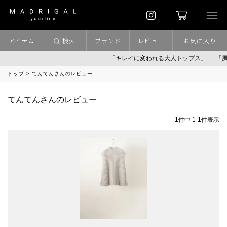
アイテム
検索
ブランド
レビュー
お気に入り
「キレイに変われる大人トップス」
「風
トップ
てんてんさんのレビュー
てんてんさんのレビュー
1
件中
1
-
1
件表示