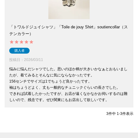
「トワルドジュイシャツ」「Toile de jouy Shirt」soutiencollar（ス
テンカラー）
購入者
投稿日
2026/03/11
悩みに悩んだシャツでした。思いのほか柄が大きいかなぁとおもいまし
たが、着てみるとそんなに気にならなかったです。

156センチでサイズは1でちょうど良かったです。

袖はちょうどよく、丈も一般的なチュニックぐらいの長さでした。

できれば試着したかったですが、お店が遠くなかなかお伺いするのは難
しいので、残念です。ぜひ関東にもお店出して欲しいです。
3
件中
1
-
3
件表示