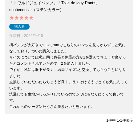
「トワルドジュイパンツ」「Toile de jouy Pants」
soutiencollar（ステンカラー）
購入者
投稿日
2026/04/15
柄パンツが大好きでInstagramでこちらのパンツを見てからずっと気に
なっており、ついに購入しました。

サイズについては私と同じ身長と体重の方が2を選んでちょうど良かっ
たとコメントされていたので、2を購入しました。

ですが、私には股下が長く、結局サイズ1と交換してもらうことになり
ました。

交換していただいたらちょうど良く、長くはけそうでとても気に入って
います。

洗濯しても生地がしっかりしているのでシワにもなりにくくて良いで
す。

これからのシーズンたくさん履きたいと思います。
1
件中
1
-
1
件表示