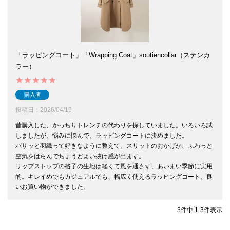
「ラッピングコート」「Wrapping Coat」soutiencollar（ステンカ
ラー）
購入者
投稿日
2026/04/19
昔購入した、かっちりトレンチの代わりを探していました。いろいろ試
しましたが、悩みに悩んで、ラッピングコートに決めました。

バサッと羽織って好きなように整えて。スリットのおかげか、ふわっと
空気をはらんでちょうどよい抜け感が出ます。

リップストップの格子の生地は軽くて風を通さず、あいまい季節に実用
的。キレイめでもカジュアルでも、幅広く使えるラッピングコート、良
いお買い物ができました。
3
件中
1
-
3
件表示