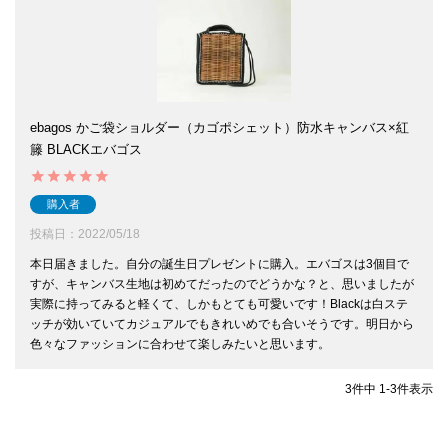
ebagos かご袋ショルダー（カゴポシェット）防水キャンバス×紅
籐 BLACKエバゴス
購入者
投稿日
2022/05/18
本日届きました。自分の誕生日プレゼントに購入。エバゴスは3個目で
すが、キャンバス生地は初めてだったのでどうかな？と、思いましたが
実際に持ってみると軽くて、しかもとても可愛いです！Blackは白ステ
ッチが効いていてカジュアルでもきれいめでも合いそうです。明日から
色々なファッションに合わせて楽しみたいと思います。
3
件中
1
-
3
件表示