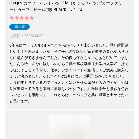
ebagos カーフ・ハンドバッグ M（かっちりバッグ/カーフケリ
ー）カーフレザー×紅籐 BLACKエバゴス
購入者
投稿日
2026/04/29
6年前にマドリガルのHPでこちらのバックと出会いました。見た瞬間欲
しい！！と思いましたが、当時子供の受験や、家庭環境の変化があり.す
ぐに購入ができませんでした。その後も何度も良いなぁと眺めていまし
た。ある時こんなに欲しいのなら子供の高校卒業式大学の入学式に持て
る様にそこまで子育て、仕事、プライベートを頑張ってご褒美に購入し
ようと決めました。そして今年の3月についに手元にやってきました。
もう何年も見ているのでずっと近くにいた様な気がするのですが、やは
り実際持ってみると本当に素敵なバックです。紅粉籐部分も微妙な色合
いでとっても素敵です。これからはこのバックと共に颯爽と出かけたい
と思います。