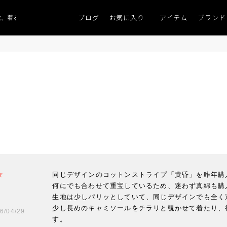
ブログ
お気に入り
アイテム
ブランド
、着るものがない」
「キレイなニット」
ポイント9％「マンスリーポイント
同じデザインのコットンストライプ「黄昏」を昨年購
何にでも合わせて重宝しているため、迷わず真綿も購入
生地は少しパリッとしていて、同じデザインでも全く違
少し長めのキャミソールをチラリと覗かせて着たり、
6/04/29
す。
