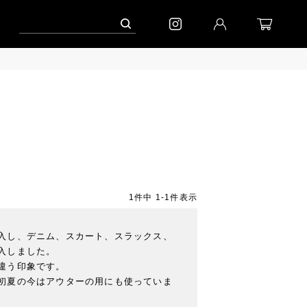
キャンペーン」
到着(8/7)｜eb.a.gos
予約│「エッグジャケット GREY」
1
件中
1
-
1
件表示
入し、デニム、スカート、スラックス、
しました。

う印象です。

初夏の今はアウターの用にも使っていま