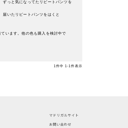
、ずっと気になってたリピートパンツを
、届いたリピートパンツをはくと

着ています。他の色も購入を検討中で
1
件中
1
-
1
件表示
マドリガルサイト
お問い合わせ