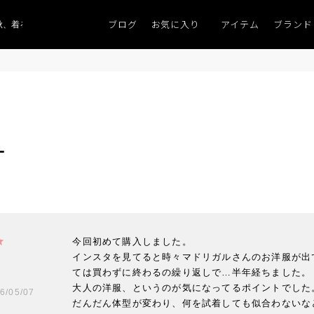
ブログ
お気に入り
アイテム
ブランド
、着るものがない」
「キレイなニット」
ポイント9％「マンスリーポイント
ー
今回初めて購入しました。

インスタを見てると時々マドリガルさんのお洋服が出
ては買わずに終わるの繰り返しで…半年経ちました。

大人の洋服、というのが気になってるポイントでした。
6/05/07
だんだん体型が変わり、何を試着しても似合わないなと