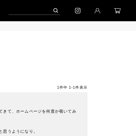
キャンペーン」
到着｜2026AW「シフォンニット」
到着｜2026AW「マガジン
1
件中
1
-
1
件表示
てきて、ホームページを何度か覗いてみ


思うようになり。
