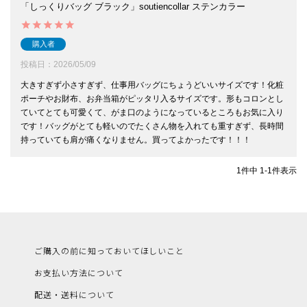
「しっくりバッグ ブラック」soutiencollar ステンカラー
購入者
投稿日
2026/05/09
大きすぎず小さすぎず、仕事用バッグにちょうどいいサイズです！化粧
ポーチやお財布、お弁当箱がピッタリ入るサイズです。形もコロンとし
ていてとても可愛くて、がま口のようになっているところもお気に入り
です！バッグがとても軽いのでたくさん物を入れても重すぎず、長時間
持っていても肩が痛くなりません。買ってよかったです！！！
1
件中
1
-
1
件表示
ご購入の前に知っておいてほしいこと
お支払い方法について
配送・送料について