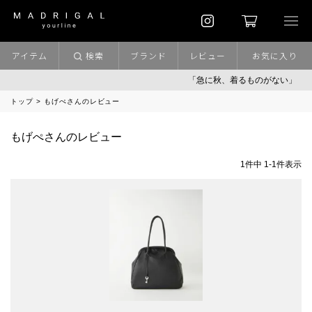
アイテム
検索
ブランド
レビュー
お気に入り
「急に秋、着るものがない」
トップ
もげぺさんのレビュー
もげぺさんのレビュー
1
件中
1
-
1
件表示