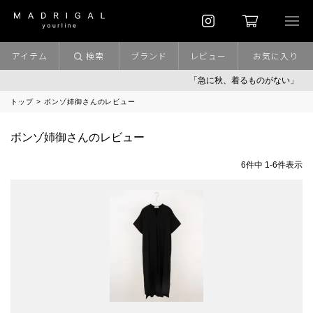
アイテム
検索
ブランド
レビュー
お気に入り
「急に秋、着るものがない」
「
トップ
ボンゾ姉御さんのレビュー
ボンゾ姉御さんのレビュー
6
件中
1
-
6
件表示