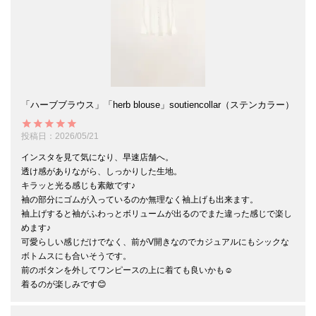
「ハーブブラウス」「herb blouse」soutiencollar（ステンカラー）
投稿日
2026/05/21
インスタを見て気になり、早速店舗へ。

透け感がありながら、しっかりした生地。

キラッと光る感じも素敵です♪

袖の部分にゴムが入っているのか無理なく袖上げも出来ます。

袖上げすると袖がふわっとボリュームが出るのでまた違った感じで楽し
めます♪

可愛らしい感じだけでなく、前がV開きなのでカジュアルにもシックな
ボトムスにも合いそうです。

前のボタンを外してワンピースの上に着ても良いかも☺️

着るのが楽しみです😊