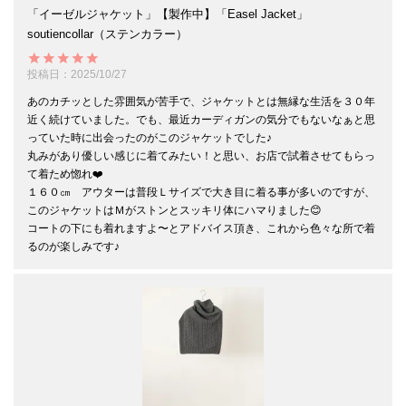
「イーゼルジャケット」【製作中】「Easel Jacket」
soutiencollar（ステンカラー）
投稿日
2025/10/27
あのカチッとした雰囲気が苦手で、ジャケットとは無縁な生活を３０年
近く続けていました。でも、最近カーディガンの気分でもないなぁと思
っていた時に出会ったのがこのジャケットでした♪

丸みがあり優しい感じに着てみたい！と思い、お店で試着させてもらっ
て着ため惚れ❤️

１６０㎝　アウターは普段Ｌサイズで大き目に着る事が多いのですが、
このジャケットはＭがストンとスッキリ体にハマりました😊

コートの下にも着れますよ〜とアドバイス頂き、これから色々な所で着
るのが楽しみです♪