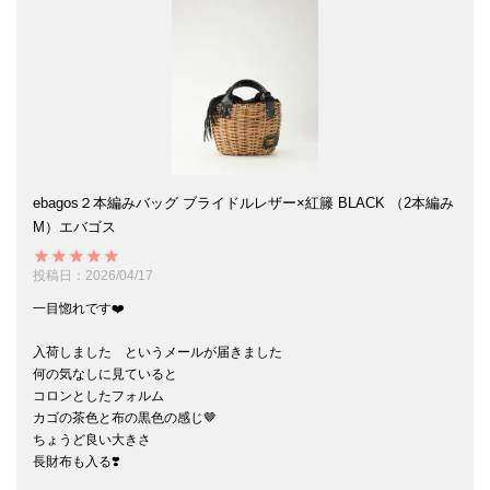
ebagos２本編みバッグ ブライドルレザー×紅籐 BLACK （2本編み
M）エバゴス
投稿日
2026/04/17
一目惚れです❤️

入荷しました　というメールが届きました

何の気なしに見ていると

コロンとしたフォルム

カゴの茶色と布の黒色の感じ🤎

ちょうど良い大きさ

長財布も入る❣️
