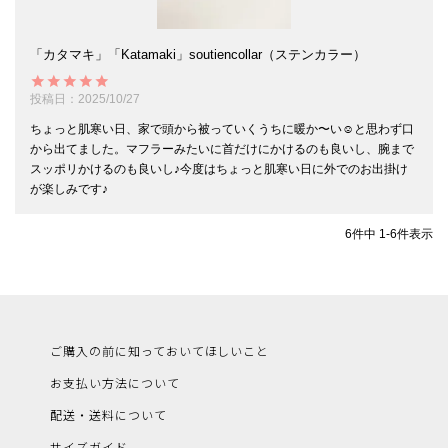
「カタマキ」「Katamaki」soutiencollar（ステンカラー）
投稿日
2025/10/27
ちょっと肌寒い日、家で頭から被っていくうちに暖か〜い☺️と思わず口
から出てました。マフラーみたいに首だけにかけるのも良いし、腕まで
スッポリかけるのも良いし♪今度はちょっと肌寒い日に外でのお出掛け
が楽しみです♪
6
件中
1
-
6
件表示
ご購入の前に知っておいてほしいこと
お支払い方法について
配送・送料について
サイズガイド