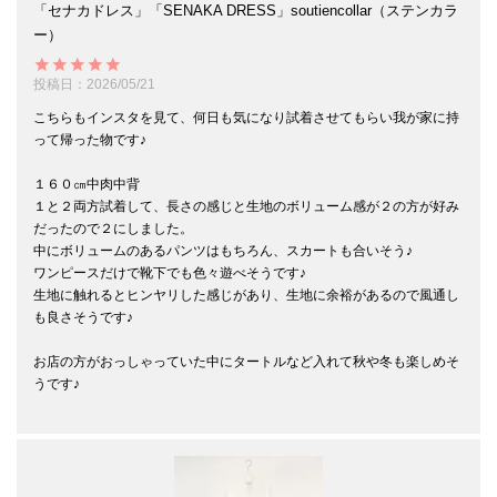
「セナカドレス」「SENAKA DRESS」soutiencollar（ステンカラ
ー）
投稿日
2026/05/21
こちらもインスタを見て、何日も気になり試着させてもらい我が家に持
って帰った物です♪

１６０㎝中肉中背

１と２両方試着して、長さの感じと生地のボリューム感が２の方が好み
だったので２にしました。

中にボリュームのあるパンツはもちろん、スカートも合いそう♪

ワンピースだけで靴下でも色々遊べそうです♪

生地に触れるとヒンヤリした感じがあり、生地に余裕があるので風通し
も良さそうです♪

お店の方がおっしゃっていた中にタートルなど入れて秋や冬も楽しめそ
うです♪
