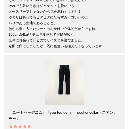
それでも暑いときはジャケットを脱いでも、

ノースリーブじゃないから気を遣わずにすむ！

ゆとりはあってもピタピタにならずカッコいいのは、

ハリのある生地であることと、

脇から縦に入ったシームのおかげで立体的だからですね。

166cm/54kg/ナチュラル体形で肩幅が広く、

全体に骨張っているのでサイズ２を選びました。

今回は白にしましたが、既に色違いも揃えたくなっています……
「ユートゥーデニム」「you too denim」soutiencollar（ステンカ
ラー）