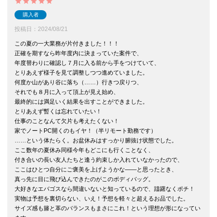
購入者
投稿日
2024/08/21
この夏の一大業務が片付きました！！！

正確を期すなら昨年度内に決まっていた案件で、

年度替わりに確認し７月に入る前から手をつけていて、

とりあえず様子を見て調整しつつ進めていました。

何度か山があり谷に落ち（……）行きつ戻りつ、

それでも８月に入って頂上が見え始め、

最終的には満足いく結果を出すことができました。

とりあえず暫くは忘れていたい！

仕事のことなんて欠片も考えたくない！

家でノートPC開くのもイヤ！（半リモート勤務です）

……という体たらく。お盆休みはすっかり腑抜け状態でした。

ここ数年の夏休み同様今年もどこにも行くことなく、

付き合いの長い友人たちと逢う約束しか入れていなかったので、

ここはひとつ自分にご褒美を上げようかな――と思ったとき、

真っ先に目に飛び込んできたのがこのボディバッグ。

大好きなエバゴスなら間違いないと知っているので、躊躇なくポチ！

実物は予想を裏切らない、いえ！予想を軽々と超えるお品でした。

サイズ感も籐と革のバランスもまさにこれ！という理想が形になってい