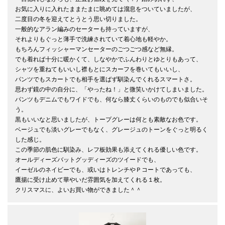
お気に入りに入れたままたまに眺めては溜息をついていましたが、

二度目の冬を迎えてとうとう思い切りました。

一般的なアラン編みのセーターも持っていますが、

それよりもぐっと薄手で洗練されていて着心地も軽やか。

もちろんフィッシャーマンセーターのごつごつ感など無縁。

でも着れば十分に暖かくて、しなやかでふんわりとゆとりもあって、

シャツを重ねてもいいし襟もとにスカーフを巻いてもいいし、

パンツでもスカートでも相手を選ばず馴染んでくれるスマートさ。

思わず鏡の中の自分に、「やったね！」と微笑いかけてしまいました。

パンツもデニムでもワイドでも、何なら膝丈くらいのものでも似合いそ
う。

黒もいいなと思いましたが、トープグレーは何とも素敵なお色です。

ベージュでも淡いグレーでもなく、グレージュのトーンをぐっと明るく
した感じ。

この季節の肌色に馴染み、レフ板効果も添えてくれる優しい色です。

オールディーズバットグッディーズのツイードでも、

イーゼルのネイビーでも、或いはトレンチやＰコートであっても、

鷹揚に受け止めて華やいだ雰囲気を加えてくれる１枚。

クリスマスに、よいお買い物ができました＾＾