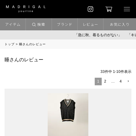
アイテム
検索
ブランド
レビュー
お気に入り
「急に秋、着るものがない」
「キレイ
トップ
睡さんのレビュー
睡さんのレビュー
33
件中
1
-
10
件表示
1
2
…
4