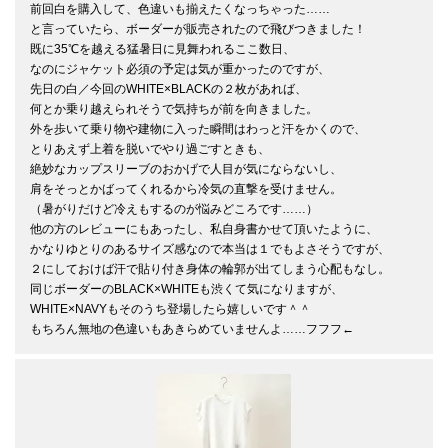
前回白を購入して、色違いも揃えたくなっちゃった……

と言っていたら、ボーダーが販売されたので飛びつきました！

既に35℃を越える猛暑日に見舞われるここ数日、

なのにジャケット必須の予定は気が重かったのですが、

先日の白／今回のWHITE×BLACKの２枚があれば、

何とか乗り越えられそうで気持ちが前を向きました。 

外を歩いて乗り物や建物に入った瞬間はわっと汗をかくので、

とりあえず上着を脱いでやり過ごすときも、

絶妙なカップスリーブのおかげで人目が気にならないし、

肩をそっとかばってくれるから冷気の直撃を受けません。

（暑がりだけど冷えもするのが悩みどころです……） 

他の方のレビューにもあったし、私自身書かせて頂いたように、

かなりゆとりのあるサイズ感なので本当は１でもよさそうですが、 

２にしておけば汗で貼り付き身体の輪郭が出てしまう心配もなし。

同じボーダーのBLACK×WHITEも渋くて気になりますが、

WHITE×NAVYもそのうち登場したら嬉しいです＾＾

もちろん無地の色違いもあきらめていませんよ……フフフ←