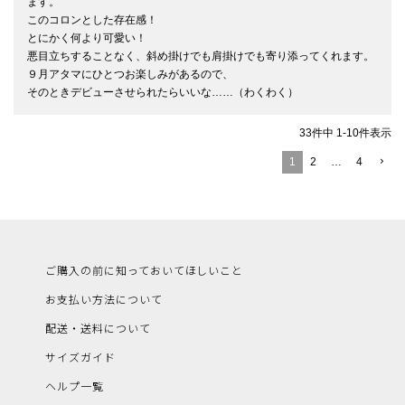
ます。

このコロンとした存在感！

とにかく何より可愛い！

悪目立ちすることなく、斜め掛けでも肩掛けでも寄り添ってくれます。

９月アタマにひとつお楽しみがあるので、

そのときデビューさせられたらいいな……（わくわく）
33
件中
1
-
10
件表示
1
2
…
4
ご購入の前に知っておいてほしいこと
お支払い方法について
配送・送料について
サイズガイド
ヘルプ一覧