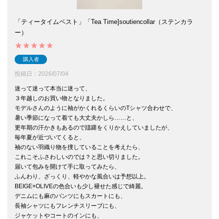
「ティータイムベスト」「Tea Time]soutiencollar（ステンカラ
ー）
購入者
投稿日
2026/07/04
迷って迷って本当に迷って、

３年越しのお買い物となりました。

モデルさんのように袖がかくれるくらいのTシャツ合わせで、

暑い季節になって着ても大丈夫かしら……と、

更年期の汗かきもあるので躊躇をくりかえしていましたが、

毎年夏が近づいてくると、

袖のない羽織り物を捜していることを考えたら、

これこそふさわしいのでは？と思い切りました。

届いて包みを開けて手に取ってみたら、

ふんわり、ざっくり、軽やかな風合いは予想以上。

BEIGE×OLIVEの色合いも少し褪せた感じで綺麗。

デニムにも麻のパンツにもスカートにも、

長袖シャツにもフレンチスリーブにも、

ジャケットやコートのインにも、
