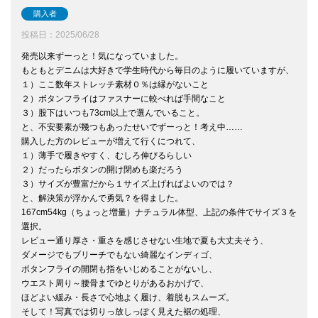
購入者
投稿日
2025/06/28
発売以来ずーっと！気になっていました。

もともとデニムは大好きで学生時代から毎日のように履いていますが、

１）ここ数年ストレッチ素材０％は縁がないこと

２）ボタンフライはファスナーに較べれば手間なこと

３）股下はいつも73cm以上で選んでいること。

と、不安要素が幾つもあったせいでずーっと！考え中……

購入した方のレビューが増えて行くにつれて、

１）薄手で履きやすく、むしろ伸びるらしい

２）だったらボタンの開け閉めも楽だろう

３）サイズが豊富だから１サイズ上げればよいのでは？

と、解決策が浮かんで勇気？を得ました。

167cm54kg（ちょっと増量）ナチュラル体型、上記の条件でサイズ３を
選択。

レビュー通り厚さ・重さを感じさせない生地で夏も大丈夫そう、

ダメージでもブリーチでもない綺麗なインディゴ、

ボタンフライの開閉も指をいじめることがないし、

ウエスト周り～腰骨までゆとりがあるおかげで、

ほどよい緩み・長さで心地よく履け、着脱もスムーズ。

そして！写真では切りっ放しっぽく見えた裾の処理、
