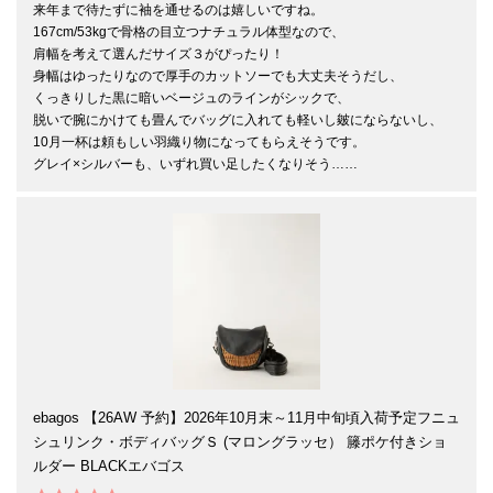
来年まで待たずに袖を通せるのは嬉しいですね。

167cm/53kgで骨格の目立つナチュラル体型なので、

肩幅を考えて選んだサイズ３がぴったり！

身幅はゆったりなので厚手のカットソーでも大丈夫そうだし、

くっきりした黒に暗いベージュのラインがシックで、

脱いで腕にかけても畳んでバッグに入れても軽いし皴にならないし、

10月一杯は頼もしい羽織り物になってもらえそうです。

グレイ×シルバーも、いずれ買い足したくなりそう……
ebagos 【26AW 予約】2026年10月末～11月中旬頃入荷予定フニュ
シュリンク・ボディバッグＳ (マロングラッセ） 籐ポケ付きショ
ルダー BLACKエバゴス