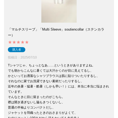
「マルチスリーブ」「Multi Sleeve」soutiencollar（ステンカラ
ー）
購入者
投稿日
2025/07/10
Tシャツじゃ、ちょっとなあ……というときがありますよね。

でも朝からこんなに暑くては大汗かくのが目に見えてるし、

かといってお洒落なシャツブラウスは肌に貼りついたりするし、

それなのに家でお洗濯できない素材だったりするし、

近年の炎暑・猛暑・酷暑（しかも早い！）には、本当に本当に悩まされ
ています。

そんなときに目に留まったのがこちら。

襟は開き過ぎないし脇もきつくないし、

普通の半袖よりコンパクトだし、

ジャケットを羽織ったときのおさまりがよくて、

なのにコットン100％だから汗をかいても大丈夫！
