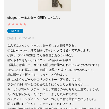
ebagosキーホルダー GREY エバゴス
購入者
投稿日
2025/04/03
なんてことない、キーホルダーでしょと侮る事勿れ。

そこはeb.a.gos、見ても触れてもシックで可愛くてアガります。

小振り（2×5cm程度）でも存在感があるラベルは、

黒でも茶でもない、深いグレーの色合いが都会的。

（写真とは違って、サイドも同じ色に染められているのがいいです！）

きちんとした厚み（2mm程度）は思った以上に頼りがいがあって、

掌に載せても握っても、しっとりと心地よい。

燻したようなゴールドのリングとキーも落ち着いていて、

ブライドルレザーとの相性のよさにうっとりさせられます……

キーリングやバッグチャームとして使うのがもちろん王道でしょうが、

それでは何だかもったいない……ような気がするので、

ペンダントトップ／チャームの一つとして付け足すことにしました。

同じく燻したゴールド・チェーンにこれだけつけて、

またはパーツの大きなプラスチックやフェイクのジュエリーじゃらじゃ