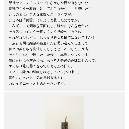
半袖やフレンチスリーブになかなか目が向かない分、

長袖でもう一枚買い足しておこうかな……と覗いたら、

いつのまにかこんな素敵なストライプが。

はじめは「黄昏」にしようと思ったのですが、

「灰桜」って素敵な字面だし、確かにそんな色合い。

そう気づいてもう一度よくよく見較べてみたら、

それぞれ少しずつ／しっかり異なる幅ではないですか！

３点とも同じ縦縞の色違いだと思い込んでしまって、

個々の美しさを見逃してしまうところでした。反省。

そんなこんなで届いた「灰桜」、本当にシックです。

黒にも紺にも灰色にも、もちろん茶系の色味にも合って、

すっかり蒸し暑くなってしまった今日も、

エアコン除けの羽織り物としてバッグの中に。

真冬になったら（気が早過ぎる！）、

カレイドニットとも合わせたいです。