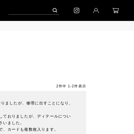
ンペーン」
到着(8/7)｜eb.a.gos
予約│「エッグジャケット GREY」
2
件中
1
-
2
件表示
ておりましたが、修理に出すことになり、
しておりましたが、ディテールについ
いました。

で、カードも複数枚入ります。
