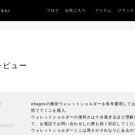
ブログ
お気に入り
アイテム
ブランド
るものがない」
「キレイなニット」
ポイント9％「マンスリーポイントキャ
レビュー
ebagosの横長ウォレットショルダーを長年愛用し
慌ててミニを購入。

ウォレットショルダーの便利さは十分過ぎるほど理解
て、お電話でお問い合わせした際も快く対応してくださ
2/04/17
ウォレットショルダーミニは厚さがそれなりにあるの