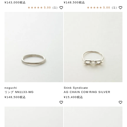
ノグチ
ノグチ
¥
143,000
税込
¥
148,500
税込
5.00
（1）
5.00
（1）
noguchi
Stink Syndicate
リング NN1133-WG
AG CHAIN COM RiNG SILVER
ノグチ
スティンクシンジケート
¥
148,500
税込
¥
15,400
税込