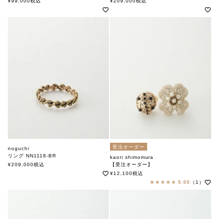
¥
99,000
税込
¥
209,000
税込
受注オーダー
noguchi
リング NN1118-BR
kaori shimomura
ノグチ
¥
209,000
税込
【受注オーダー】
ピンキーリング
¥
12,100
税込
カオリ シモムラ
5.00
（1）