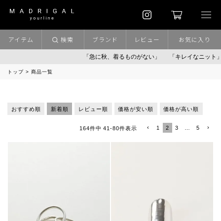
アイテム
検索
ブランド
レビュー
お気に入り
「急に秋、着るものがない」
「キレイなニット」
ポ
トップ
商品一覧
おすすめ順
新着順
レビュー順
価格が安い順
価格が高い順
1
2
3
…
5
164
件中
41
-
80
件表示