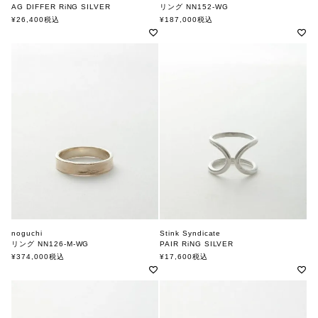
AG DIFFER RiNG SILVER
リング NN152-WG
スティンクシンジケート
ノグチ
¥
26,400
税込
¥
187,000
税込
noguchi
Stink Syndicate
リング NN126-M-WG
PAIR RiNG SILVER
ノグチ
スティンクシンジケート
¥
374,000
税込
¥
17,600
税込