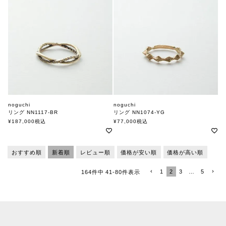
noguchi
noguchi
リング NN1117-BR
リング NN1074-YG
ノグチ
ノグチ
¥
187,000
税込
¥
77,000
税込
おすすめ順
新着順
レビュー順
価格が安い順
価格が高い順
1
2
3
…
5
164
件中
41
-
80
件表示