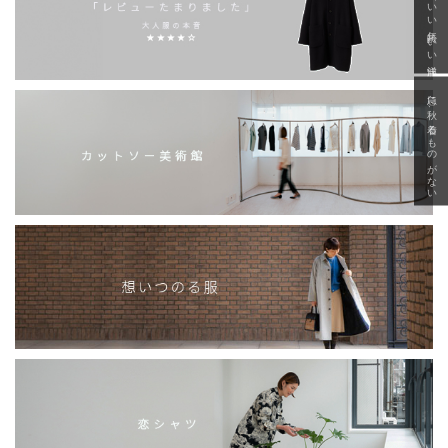
「いい年齢 いい洋服」
急に秋、着るものがない