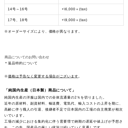
14号～16号
+\6,000＋(tax)
17号、18号
+\9,000＋(tax)
※オーダーサイズにより、価格が異なります。
商品についてのお問い合わせ
＊返品特約について
※
価格は予告なく変更する場合がございます
。
「純国内生産（日本製）商品について」
純国内生産の洋服は国内での全体流通量の2％を切りました。
近年の原材料、副資材料、輸送費、電気代、輸入コストの上昇を期に、
高齢に伴う職人の引退、後継者不足で日本国内の工場の自主廃業が相次
いでいます。
工場の減少における集約化に伴う需要増で納期の遅延や値上げが予想さ
れ、この先、国産品の厳しい状況は続いていく見通しです。