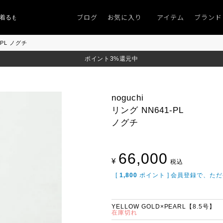
ブログ
お気に入り
アイテム
ブランド
ものがない」
「キレイなニット」
ポイント9％「マンスリーポイントキャンペ
1-PL ノグチ
ポイント3%還元中
noguchi
リング NN641-PL
ノグチ
66,000
¥
税込
[
1,800
ポイント ] 会員登録で、た
YELLOW GOLD×PEARL【8.5号】
在庫切れ