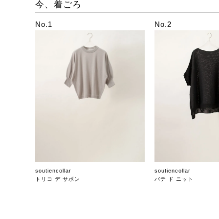
今、着ごろ
No.1
No.2
soutiencollar
soutiencollar
トリコ デ サボン
パテ ド ニット