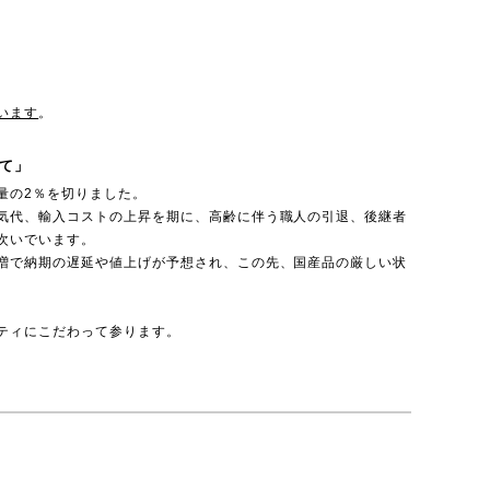
います
。
て」
量の2％を切りました。
気代、輸入コストの上昇を期に、高齢に伴う職人の引退、後継者
次いでいます。
増で納期の遅延や値上げが予想され、この先、国産品の厳しい状
ティにこだわって参ります。