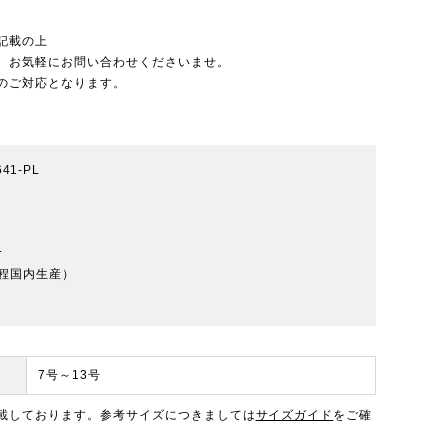
記載の上
、お気軽にお問い合わせくださいませ。
のご対応となります。
641-PL
L
程国内生産）
7号～13号
載しております。参考サイズにつきましては
サイズガイド
をご確