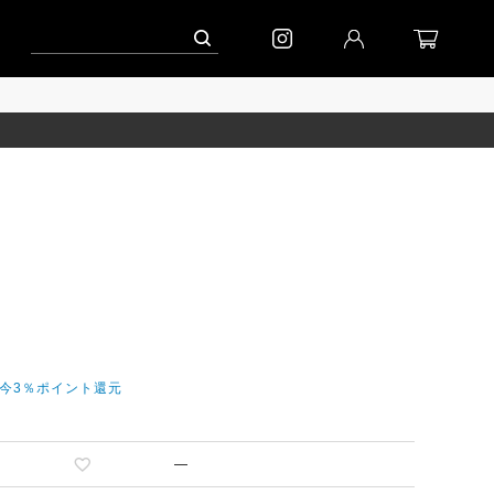
ーン」
到着(8/7)｜eb.a.gos
予約│「エッグジャケット GREY」
だ今3％ポイント還元
—