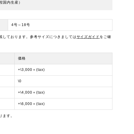
程国内生産）
4号～18号
載しております。参考サイズにつきましては
サイズガイド
をご確
価格
+\3,000＋(tax)
\0
+\4,000＋(tax)
+\6,000＋(tax)
ります。