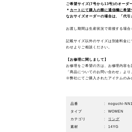
ご希望サイズ(7号から13号)のオー
＊
カートにて購入の際に通信欄に希望
なおサイズオーダーの場合は、「代引き
お渡し期間は生産状況で前後する場合
記載サイズ以外のサイズは別途料金に
わせ
よりご相談ください。
【お修理に関しまして】
お修理をご希望の方は、お修理内容を
「商品についてのお問い合わせ」より
※弊社にてご購入されたアイテムのみ
品番
noguchi-NN
タイプ
WOMEN
カテゴリ
リング
素材
14YG