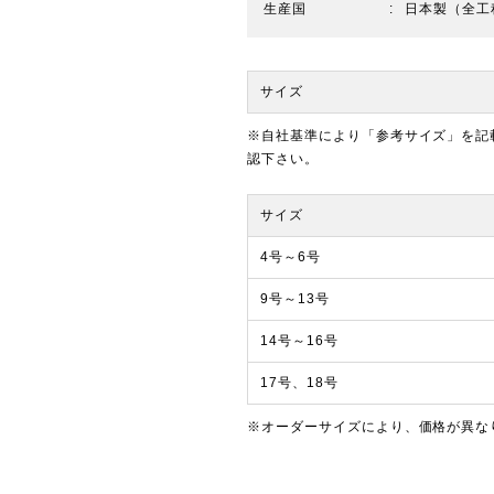
生産国
日本製（全工
サイズ
※自社基準により「参考サイズ」を記
認下さい。
サイズ
4号～6号
9号～13号
14号～16号
17号、18号
※オーダーサイズにより、価格が異な