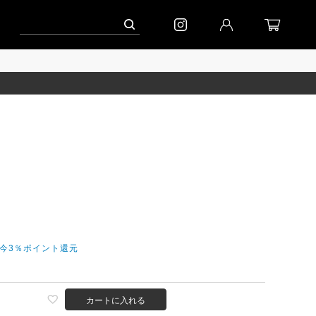
ーン」
到着(8/7)｜eb.a.gos
予約│「エッグジャケット GREY」
だ今3％ポイント還元
カートに入れる