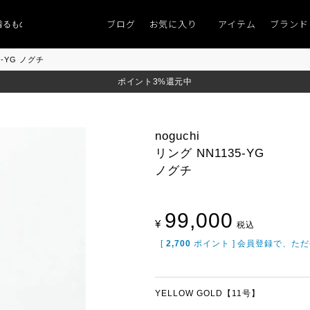
ブログ
お気に入り
アイテム
ブランド
ものがない」
「キレイなニット」
ポイント9％「マンスリーポイントキャンペ
35-YG ノグチ
ポイント3%還元中
noguchi
リング NN1135-YG
ノグチ
99,000
¥
税込
[
2,700
ポイント ] 会員登録で、た
YELLOW GOLD【11号】