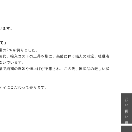
います
。
て」
量の2％を切りました。
気代、輸入コストの上昇を期に、高齢に伴う職人の引退、後継者
次いでいます。
増で納期の遅延や値上げが予想され、この先、国産品の厳しい状
ティにこだわって参ります。
「いい年齢 いい洋服」