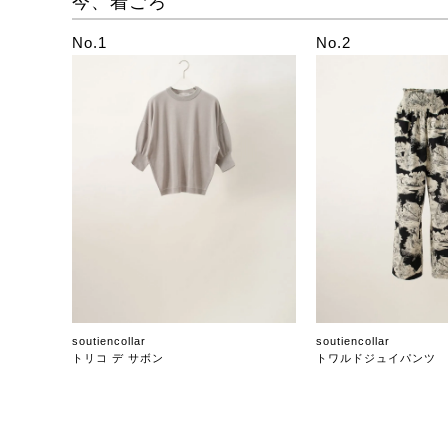
今、着ごろ
No.1
No.2
soutiencollar
soutiencollar
トリコ デ サボン
トワルドジュイパンツ