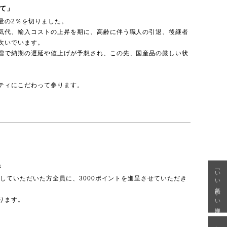
て」
量の2％を切りました。
気代、輸入コストの上昇を期に、高齢に伴う職人の引退、後継者
次いでいます。
増で納期の遅延や値上げが予想され、この先、国産品の厳しい状
ティにこだわって参ります。
呈
「いい年齢 いい洋服」
投稿していただいた方全員に、3000ポイントを進呈させていただき
ります。