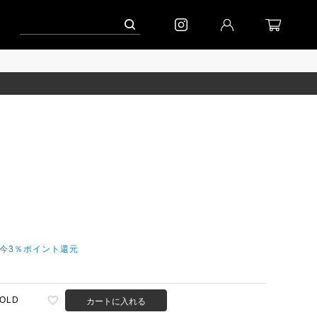
ペーン」
到着｜2026AW「シフォンニット」
到着｜2026AW「マガジン」
だ今3％ポイント還元
OLD
カートに入れる