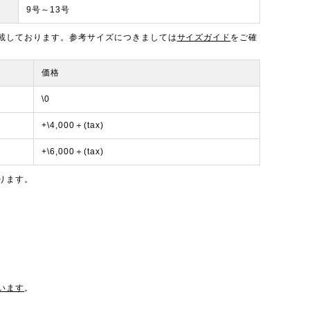
9号～13号
載しております。参考サイズにつきましては
サイズガイド
をご確
価格
\0
+\4,000＋(tax)
+\6,000＋(tax)
ります。
います
。