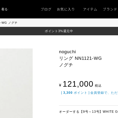
ブログ
お気に入り
アイテム
ブランド
るものがない」
「キレイなニット」
ポイント9％「マンスリーポイントキャン
21-WG ノグチ
ポイント3%還元中
noguchi
リング NN1121-WG
ノグチ
121,000
¥
税込
[
3,300
ポイント ] 会員登録で、た
オーダーする【9号～13号】WHITE G