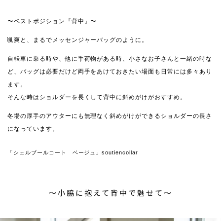
〜ベストポジション『背中』〜
颯爽と、まるでメッセンジャーバッグのように。
自転車に乗る時や、他に手荷物がある時、小さなお子さんと一緒の時な
ど、バッグは必要だけど両手をあけておきたい場面も日常には多々あり
ます。
そんな時はショルダーを長くして背中に斜めがけがおすすめ。
冬場の厚手のアウターにも無理なく斜めがけができるショルダーの長さ
になっています。
「シェルブールコート ベージュ」soutiencollar
〜小脇に抱えて背中で魅せて〜