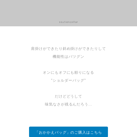
肩掛けができたり斜め掛けができたりして
機能性はバツグン
オンにもオフにも頼りになる
”ショルダーバッグ”
だけどどうして
味気なさが残るんだろう...
「おかかえバッグ」のご購入はこちら