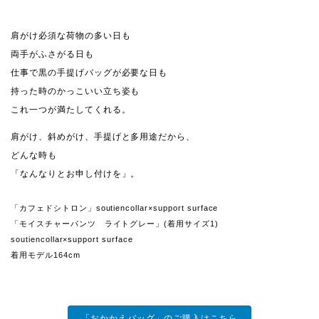
肩がけ必須な荷物の多い日も
両手がふさがる日も
仕事で黒の手提げバッグが必要な日も
持った時のかっこいい立ち姿も
これ一つが満たしてくれる。
肩がけ、斜めがけ、手提げと多用途だから、
どんな時も
「なんなりとお申し付けを」。
「カフェドシトロン」soutiencollar×support surface
「モイスチャーパンツ ライトグレー」(着用サイズ1)
soutiencollar×support surface
着用モデル164cm
「おかかえバッグ」のご購入はこちら