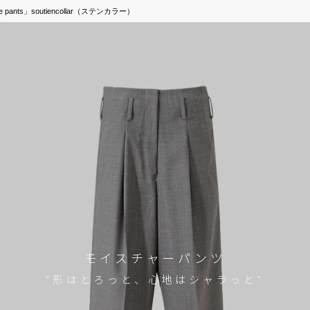
ants」soutiencollar（ステンカラー）
モイスチャーパンツ
"形はとろっと、心地はシャラっと"