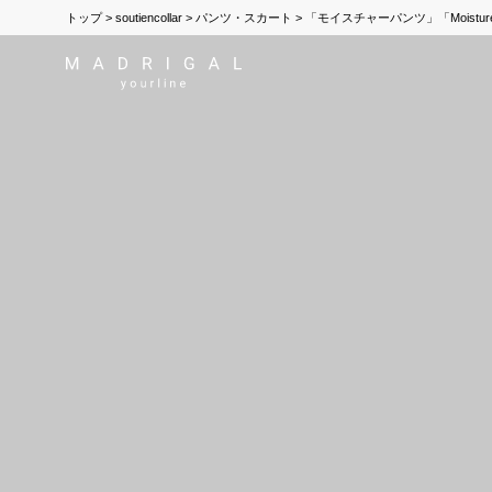
トップ
soutiencollar
パンツ・スカート
「モイスチャーパンツ」「Moisture p