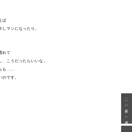
えば
少しマシになったり。
隠れて
し、こうだったらいいな」
.....
いのです。
「いい年齢 いい洋服」