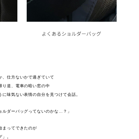
か、仕方ないかで過ぎていて
帰り道、電車の暗い窓の中
うに味気ない表情の自分を見つけて会話。
ョルダーバッグってないのかな…？」
始まってできたのが
グ」。