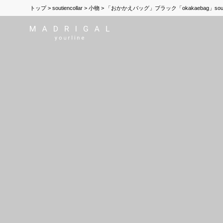
トップ
soutiencollar
小物
「おかかえバッグ」ブラック「okakaebag」sout