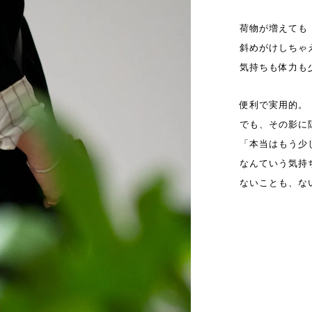
荷物が増えても
斜めがけしちゃ
気持ちも体力も
便利で実用的。
でも、その影に
「本当はもう少
なんていう気持ちも.
ないことも、な