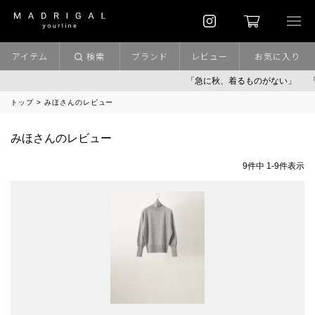
アイテム
検索
ブランド
レビュー
お気に入り
「急に秋、着るものがない」
「
トップ
みほさんのレビュー
みほさんのレビュー
9
件中
1
-
9
件表示