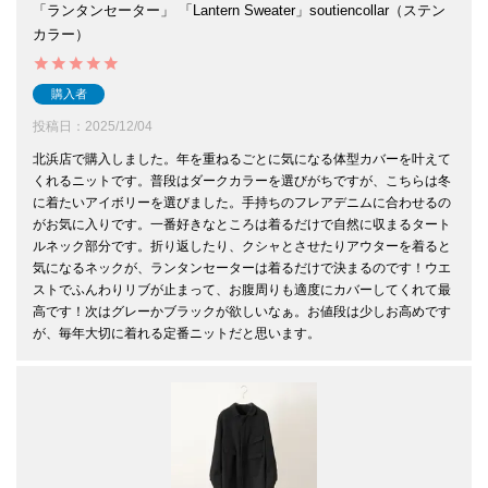
「ランタンセーター」 「Lantern Sweater」soutiencollar（ステン
カラー）
購入者
投稿日
2025/12/04
北浜店で購入しました。年を重ねるごとに気になる体型カバーを叶えて
くれるニットです。普段はダークカラーを選びがちですが、こちらは冬
に着たいアイボリーを選びました。手持ちのフレアデニムに合わせるの
がお気に入りです。一番好きなところは着るだけで自然に収まるタート
ルネック部分です。折り返したり、クシャとさせたりアウターを着ると
気になるネックが、ランタンセーターは着るだけで決まるのです！ウエ
ストでふんわりリブが止まって、お腹周りも適度にカバーしてくれて最
高です！次はグレーかブラックが欲しいなぁ。お値段は少しお高めです
が、毎年大切に着れる定番ニットだと思います。