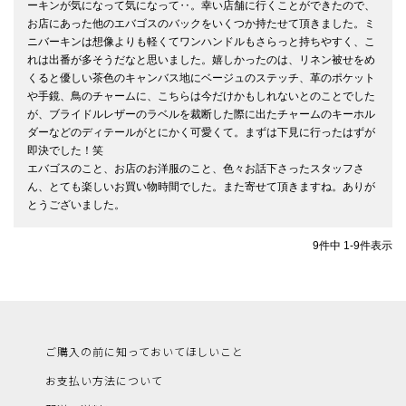
ーキンが気になって気になって‥。幸い店舗に行くことができたので、
お店にあった他のエバゴスのバックをいくつか持たせて頂きました。ミ
ニバーキンは想像よりも軽くてワンハンドルもさらっと持ちやすく、こ
れは出番が多そうだなと思いました。嬉しかったのは、リネン被せをめ
くると優しい茶色のキャンバス地にベージュのステッチ、革のポケット
や手鏡、鳥のチャームに、こちらは今だけかもしれないとのことでした
が、ブライドルレザーのラベルを裁断した際に出たチャームのキーホル
ダーなどのディテールがとにかく可愛くて。まずは下見に行ったはずが
即決でした！笑

エバゴスのこと、お店のお洋服のこと、色々お話下さったスタッフさ
ん、とても楽しいお買い物時間でした。また寄せて頂きますね。ありが
とうございました。
9
件中
1
-
9
件表示
ご購入の前に知っておいてほしいこと
お支払い方法について