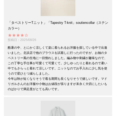
「タペストリーTニット」「Tapestry T-knit」soutiencollar（ステン
カラー）
投稿日
2025/08/26
酷暑の中、とにかく涼しくて楽に着られるお洋服を探している中で出逢
いました。北浜店で他のブラウスを試着しに行ったのですが、お袖のタ
ペストリー風の生地に一目惚れしました。編み物や刺繍が趣味なので、
この丁寧な手仕事が可愛くて可愛くて。少しゆったりと着れるので暑い
中でもさらっと着れて涼しいです。ニットなのでお手入れに少し気を使
うので星ひとつ減らしました。

今年は秋が短くなりそうで着る期間も長くなりそうで嬉しいです。マド
リガルさんのお洋服や小物はお値段が張りますが末永く大切にしたいも
のばかりで満足度がとても高いです。