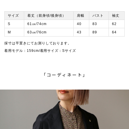
サイズ
着丈（前身頃/後身頃）
肩幅
バスト
袖丈
S
61㎝/74cm
40
83
62
M
63㎝/76cm
43
89
64
採寸は平置きにてお測りしております。
着用モデル：159cm/着用サイズ：Sサイズ
「コーディネート」