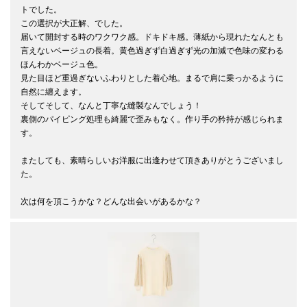
トでした。

この選択が大正解、でした。

届いて開封する時のワクワク感。ドキドキ感。薄紙から現れたなんとも
言えないベージュの長着。黄色過ぎず白過ぎず光の加減で色味の変わる
ほんわかベージュ色。

見た目ほど重過ぎないふわりとした着心地。まるで肩に乗っかるように
自然に纏えます。

そしてそして、なんと丁寧な縫製なんでしょう！

裏側のパイピング処理も綺麗で歪みもなく。作り手の矜持が感じられま
す。

またしても、素晴らしいお洋服に出逢わせて頂きありがとうございまし
た。

次は何を頂こうかな？どんな出会いがあるかな？