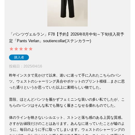
「パンツヴェルラン」F78【予約】2026年8月中旬～下旬頃入荷予
定「Pants Verlan」soutiencollar(ステンカラー)
購入者
投稿日
2025/04/16
昨年インスタで見かけて以来、迷いに迷って手に入れたこちらのパン
ツ。ウェストのシャーリング具合やポケットのプリント模様…まさに思
った通りというか思っていた以上に素晴らしい物でした。

普段、ほとんどパンツを履かずフェミニンな装いの多い私でしたが、こ
ちらのパンツはそんな私でも難なく履きこなせる優れものでした。

体のラインを映さないシルエット、ストンと落ち感のある上質な質感。
さすがお値段だけのことはあります。あんなに迷っていたことが嘘のよ
うに、毎日のように手に取ってしまいます。ウェストのシャーリングの