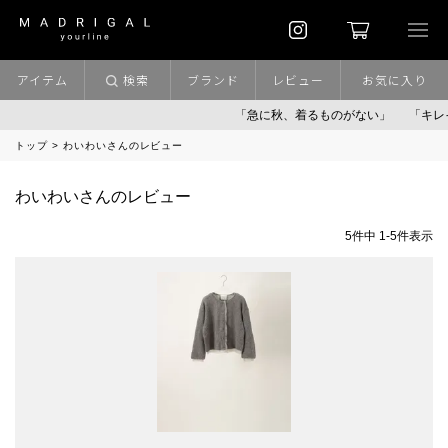
アイテム
検索
ブランド
レビュー
お気に入り
「急に秋、着るものがない」
「キレイ
トップ
わいわいさんのレビュー
わいわいさんのレビュー
5
件中
1
-
5
件表示