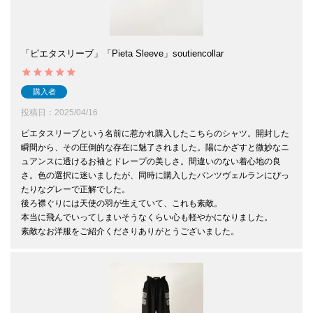
「ピエタスリーブ」「Pieta Sleeve」soutiencollar
購入者
投稿日
2025/04/16
ピエタスリーブという名前に惹かれ購入したこちらのシャツ。開封した
瞬間から、その圧倒的な存在に魅了されました。陽にかざすと微妙なニ
ュアンスに透けるお袖とドレープの美しさ。間違いのない着心地の良
さ。色の選択に迷いましたが、同時に購入したパンツヴェルランにぴっ
たりなグレーで正解でした。

後ろ襟ぐりには天使の羽が生えていて、これも素敵。

本当に飛んでいってしまいそうなくらい心も軽やかになりました。

素敵なお洋服をご紹介くださりありがとうございました。