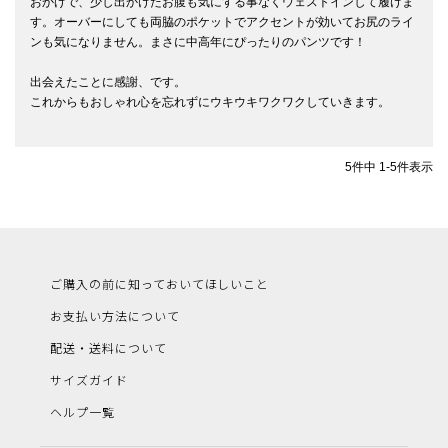
おかげで、少し出かけたお腹も気にする事なくウェストインして履けま
す。オーバーにしても両脇のポケットでアクセントが効いてお尻のライ
ンも気になりません。まさに中高年にぴったりのパンツです！

出会えたことに感謝、です。

これからもおしゃれ心を忘れずにウキウキワクワクしていきます。

5
件中
1
-
5
件表示
ご購入の前に知っておいてほしいこと
お支払い方法について
配送・送料について
サイズガイド
ヘルプ一覧