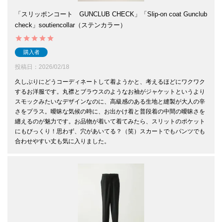
「スリッポンコート GUNCLUB CHECK」「Slip-on coat Gunclub
check」soutiencollar（ステンカラー）
購入者
投稿日
2026/02/18
久しぶりにどうコーディネートして着ようかと、考えるほどにワクワク
するお洋服です。丸襟とブラウスのようなお袖がジャケットというより
スモックみたいなデザインなのに、高級感のある生地と縫製が大人の辛
さをプラス。曖昧な気候の時に、お出かけ着と普段着の中間の曖昧さを
纏えるのが魅力です。お品物が着いて着てみたら、スリットのポケット
にもびっくり！思わず、穴があいてる？（笑）スカートでもパンツでも