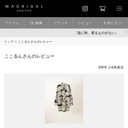
アイテム
検索
ブランド
レビュー
お気に入り
「急に秋、着るものがない」
「キ
トップ
ここるんさんのレビュー
ここるんさんのレビュー
6
件中
1
-
6
件表示