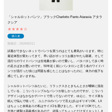
「シャルロットパンツ」ブラックCharlotto Pants Ataraxia アタラ
クシア
購入者
投稿日
2026/02/11
試着ができないネットでパンツを買うのはとても勇気がいります。特に
最近体型が変わってきて、早い話がポッコリお腹がやたら顕著。そして
流行りのワイドパンツは生地量が多いので重いし、パタパタして歩く時
の足さばきが悪いのです。50年近く前にパンタロンと言う名のワイドパ
ンツが流行った頃には問題を感じたことはなかったのに、体力の低下を
感じてしまいますね。

シャルロットパンツみたいに、リラックスさときちんとさが曖昧に混在
している、こういうシンプルなパンツが欲しかったのですが、こういう
デザインはなかなかデパートで売ってないのです。ゆえに、サイズ表を
睨んで悩んで唸って、 ユニクロのパンツで言えばLはギリギリOK、LX
はちょっと余裕ありの私はサイズ2を選びました。ギリギリOKでした。
生地と縫製は高級感があるので、頑張ってちょっとだけダイエットしま