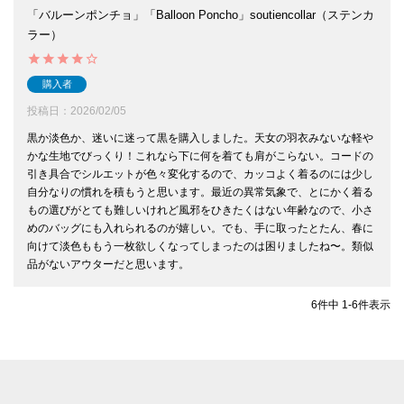
「バルーンポンチョ」「Balloon Poncho」soutiencollar（ステンカ
ラー）
購入者
投稿日
2026/02/05
黒か淡色か、迷いに迷って黒を購入しました。天女の羽衣みないな軽や
かな生地でびっくり！これなら下に何を着ても肩がこらない。コードの
引き具合でシルエットが色々変化するので、カッコよく着るのには少し
自分なりの慣れを積もうと思います。最近の異常気象で、とにかく着る
もの選びがとても難しいけれど風邪をひきたくはない年齢なので、小さ
めのバッグにも入れられるのが嬉しい。でも、手に取ったとたん、春に
向けて淡色ももう一枚欲しくなってしまったのは困りましたね〜。類似
品がないアウターだと思います。
6
件中
1
-
6
件表示