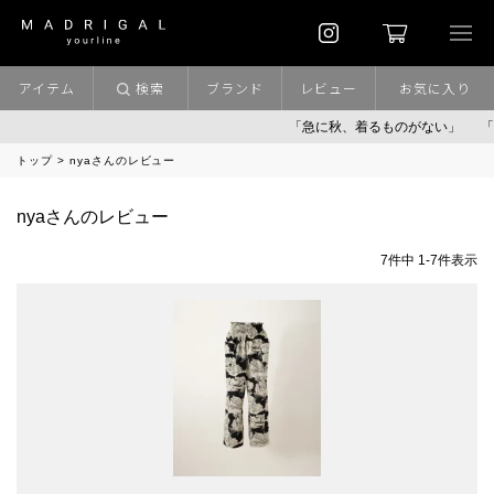
アイテム
検索
ブランド
レビュー
お気に入り
「急に秋、着るものがない」
「キ
トップ
nyaさんのレビュー
nyaさんのレビュー
7
件中
1
-
7
件表示