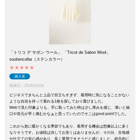
「トリコ デ サボン ウール」 「Tricot de Sabon Wool」
soutiencollar（ステンカラー）
購入者
投稿日
2026/02/28
ビジネスできちんと上品で目立ちすぎず、着用時に気になることがない
ような自信を持って着れる1枚を探しており選びました。

Webで見た印象よりも、手に取ってみた時は少し厚みを感じ、薄いと袖
口や首元が早く痛むかなぁと思っていたのでそこはgood pointでした。

これから急に暖かくなる季節でもあり、着用する機会は想像以上に多く
なりそうです。お値段は決してお安くはありませんが、その分、生地感
や仕立ての安心感があり、長く愛用できそうだと感じました。総合的に