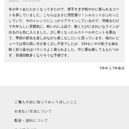
投稿日
2025/10/24
冬が年々あたたかくなってきたので、厚手すぎず軽やかに着られるコー
トを探していました。こちらはまさに理想通り！シルエットがふわっと
していて、今のトレンドにしっかりアラインしているので、羽織るだけ
で今年らしい雰囲気に。軽いのに上品で、動くたびにきれいなラインが
出るのも気に入りました。少し寒くなったらストールやニットを重ね
て、季節の変化を楽しみながら着こなしたいと思っています。他のレビ
ューでは背の高い方が多く少し不安でしたが、154センチの私でも袖を
軽く折り返せばバランスよく着られました。中に重ね着してももたつか
7
件中
1
-
7
件表示
ご購入の前に知っておいてほしいこと
お支払い方法について
配送・送料について