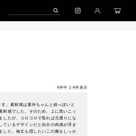
キャンペーン」
到着(8/7)｜eb.a.gos
予約│「エッグジャケット GREY」
4
件中
1
-
4
件表示
ます。素材感は案外ちゃんと綿っぽいと
素材感でした。そのため、上に黒いニッ
ましたが、コロコロで取れば元通りにな
しているデザインだと自分の肉感が浮き
ました。袖丈も隠したい二の腕をしっか