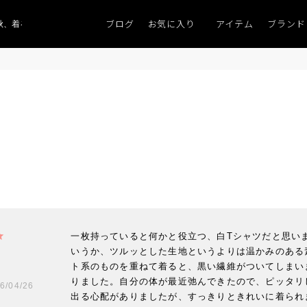
ブログ
お気に入り
アイテム
ブランド
、着るものがない」
「キレイなニット」
ポイント9％「マンスリーポイント
一枚持っていると何かと役立つ、白Tシャツだと思い
いうか、ツルッとした生地というよりは温かみのある
ト系のものを重ねて着ると、黒い繊維がついてしまい
りました。自分の体が最近弛んできたので、ピッタリ
6/04/26
出る心配がありましたが、すっきりときれいに着られ