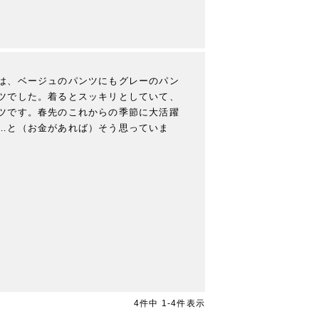
は、ベージュのパンツにもグレーのパン
ツでした。着るとスッキリとしていて、
ツです。春先のこれからの季節に大活躍
…と（お金があれば）そう思っていま
4
件中
1
-
4
件表示