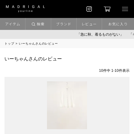
アイテム
検索
ブランド
レビュー
お気に入り
「急に秋、着るものがない」
「キ
トップ
いーちゃんさんのレビュー
いーちゃんさんのレビュー
10
件中
1
-
10
件表示