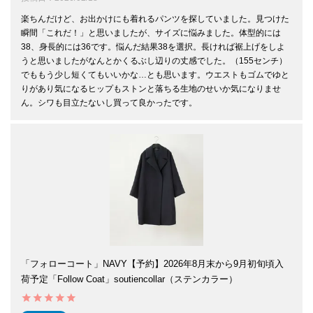
楽ちんだけど、お出かけにも着れるパンツを探していました。見つけた
瞬間「これだ！」と思いましたが、サイズに悩みました。体型的には
38、身長的には36です。悩んだ結果38を選択。長ければ裾上げをしよ
うと思いましたがなんとかくるぶし辺りの丈感でした。（155センチ）
でももう少し短くてもいいかな…とも思います。ウエストもゴムでゆと
りがあり気になるヒップもストンと落ちる生地のせいか気になりませ
ん。シワも目立たないし買って良かったです。
「フォローコート」NAVY【予約】2026年8月末から9月初旬頃入
荷予定「Follow Coat」soutiencollar（ステンカラー）