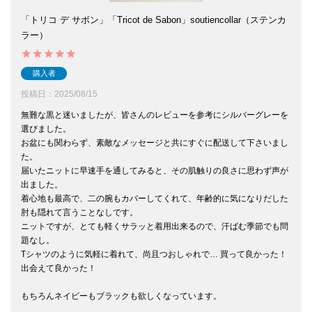
「トリコ デ サボン」「Tricot de Sabon」soutiencollar（ステンカ
ラー）
購入者
投稿日
2025/08/15
無難な黒と迷いましたが、皆さんのレビューを参考にシルバーグレーを
選びました。

お盆にも関わらず、素敵なメッセージと共にすぐに配送して下さいまし
た。

届いたニットに早速手を通してみると、その肌触りの良さに思わず声が
出ました。

着心地も最高で、二の腕もカバーしてくれて、年齢的に気になりだした
肘も隠れて言うことなしです。

ニットですが、とても軽くサラッと着用出来るので、汗ばむ季節でも問
題なし。

Tシャツのように気軽に着れて、尚且つおしゃれで… 買って良かった！
出会えて良かった！　

もちろんネイビーもブラックも欲しくなっています。