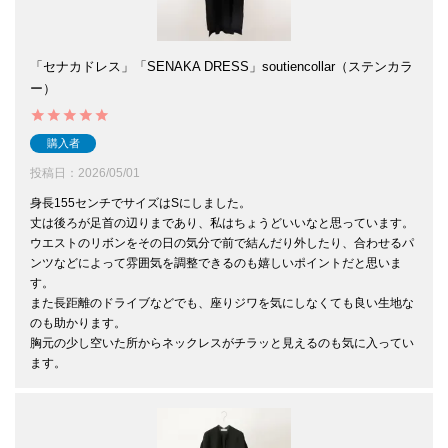
「セナカドレス」「SENAKA DRESS」soutiencollar（ステンカラ
ー）
購入者
投稿日
2026/05/01
身長155センチでサイズはSにしました。

丈は後ろが足首の辺りまであり、私はちょうどいいなと思っています。

ウエストのリボンをその日の気分で前で結んだり外したり、合わせるパ
ンツなどによって雰囲気を調整できるのも嬉しいポイントだと思いま
す。

また長距離のドライブなどでも、座りジワを気にしなくても良い生地な
のも助かります。

胸元の少し空いた所からネックレスがチラッと見えるのも気に入ってい
ます。