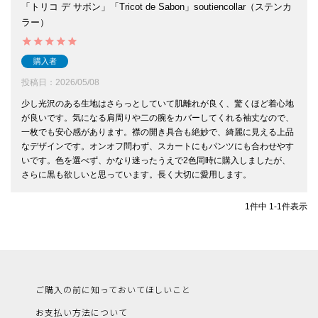
「トリコ デ サボン」「Tricot de Sabon」soutiencollar（ステンカ
ラー）
購入者
投稿日
2026/05/08
少し光沢のある生地はさらっとしていて肌離れが良く、驚くほど着心地
が良いです。気になる肩周りや二の腕をカバーしてくれる袖丈なので、
一枚でも安心感があります。襟の開き具合も絶妙で、綺麗に見える上品
なデザインです。オンオフ問わず、スカートにもパンツにも合わせやす
いです。色を選べず、かなり迷ったうえで2色同時に購入しましたが、
さらに黒も欲しいと思っています。長く大切に愛用します。
1
件中
1
-
1
件表示
ご購入の前に知っておいてほしいこと
お支払い方法について