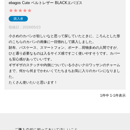
ebagos Cute ベルトレザー BLACKエバゴス
購入者
投稿日
2026/05/23
小さめのカバンが欲しいなと思って探していたときに、ころんとした形
のこちらのカバンの画像に一目惚れして購入しました。

財布、パスケース、スマートフォン、ポーチ…荷物多めの人間ですが、
ひと通り必要なものは入るサイズ感ですごく使いやすそうです。カバー
も安心感があっていいです。

ギザギザのステッチや内側についている小さいクロワッサンのチャーム
まで、何から何までかわいくてたちまちお気に入りのカバンになりまし
た。

たくさん使いたいと思います！ 
1
件中
1
-
1
件表示
ご購入の前に知っておいてほしいこと