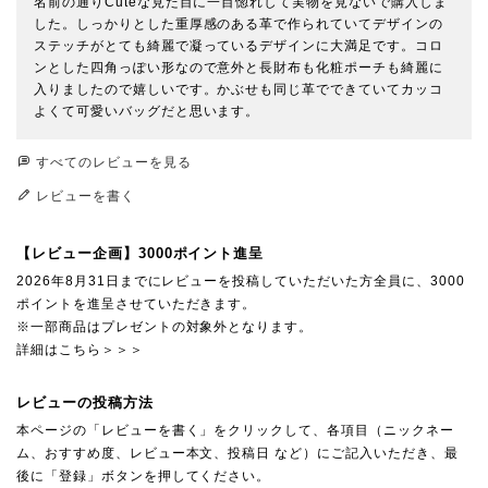
名前の通りCuteな見た目に一目惚れして実物を見ないで購入しま
した。しっかりとした重厚感のある革で作られていてデザインの
ステッチがとても綺麗で凝っているデザインに大満足です。コロ
ンとした四角っぽい形なので意外と長財布も化粧ポーチも綺麗に
入りましたので嬉しいです。かぶせも同じ革でできていてカッコ
よくて可愛いバッグだと思います。
すべてのレビューを見る
レビューを書く
【レビュー企画】3000ポイント進呈
2026年8月31日までにレビューを投稿していただいた方全員に、3000
ポイントを進呈させていただきます。
※一部商品はプレゼントの対象外となります。
詳細はこちら＞＞＞
レビューの投稿方法
本ページの「レビューを書く」をクリックして、各項目（ニックネー
ム、おすすめ度、レビュー本文、投稿日 など）にご記入いただき、最
後に「登録」ボタンを押してください。