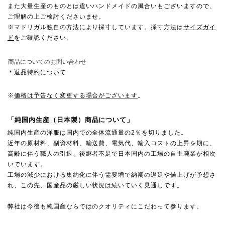
また大量生産のものとは違いハンドメイドの風合いもございますので、
ご理解の上ご検討くださいませ。
※マドリガル独自の方法により採寸しています。採寸方法は
サイズガイ
ド
をご確認ください。
商品についてのお問い合わせ
＊返品特約について
※
価格は予告なく変更する場合がございます
。
「純国内生産（日本製）商品について」
純国内生産の洋服は国内での全体流通量の2％を切りました。
近年の原材料、副資材料、輸送費、電気代、輸入コストの上昇を期に、
高齢に伴う職人の引退、後継者不足で日本国内の工場の自主廃業が相次
いでいます。
工場の減少における集約化に伴う需要増で納期の遅延や値上げが予想さ
れ、この先、国産品の厳しい状況は続いていく見通しです。
弊社は今後も純国産ならではのクオリティにこだわって参ります。