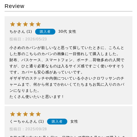
Review
ちか
1
30代
女性
購入者
投稿日
2026/05/23
小さめのカバンが欲しいなと思って探していたときに、ころんと
した形のこちらのカバンの画像に一目惚れして購入しました。

財布、パスケース、スマートフォン、ポーチ…荷物多めの人間で
すが、ひと通り必要なものは入るサイズ感ですごく使いやすそう
です。カバーも安心感があっていいです。

ギザギザのステッチや内側についている小さいクロワッサンのチ
ャームまで、何から何までかわいくてたちまちお気に入りのカバ
ンになりました。

たくさん使いたいと思います！ 
くーちゃん
1
女性
購入者
投稿日
2025/09/28