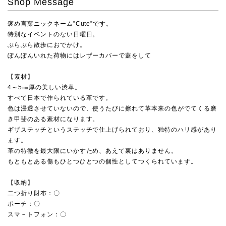
Shop Message
褒め言葉ニックネーム”Cute”です。
特別なイベントのない日曜日。
ぶらぶら散歩におでかけ。
ぽんぽんいれた荷物にはレザーカバーで蓋をして
【素材】
4～5㎜厚の美しい渋革。
すべて日本で作られている革です。
色は浸透させていないので、使うたびに擦れて革本来の色がでてくる磨
き甲斐のある素材になります。
ギザステッチというステッチで仕上げられており、独特のハリ感があり
ます。
革の特徴を最大限にいかすため、あえて裏はありません。
もともとある傷もひとつひとつの個性としてつくられています。
【収納】
二つ折り財布：〇
ポーチ：〇
スマ－トフォン：〇