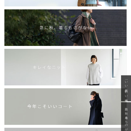
「いい年齢 いい洋服」
急に秋、着るものがない