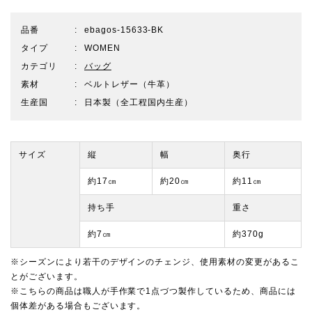
品番
ebagos-15633-BK
タイプ
WOMEN
カテゴリ
バッグ
素材
ベルトレザー（牛革）
生産国
日本製（全工程国内生産）
サイズ
縦
幅
奥行
約17㎝
約20㎝
約11㎝
持ち手
重さ
約7㎝
約370g
※シーズンにより若干のデザインのチェンジ、使用素材の変更があるこ
とがございます。
※こちらの商品は職人が手作業で1点づつ製作しているため、商品には
個体差がある場合もございます。