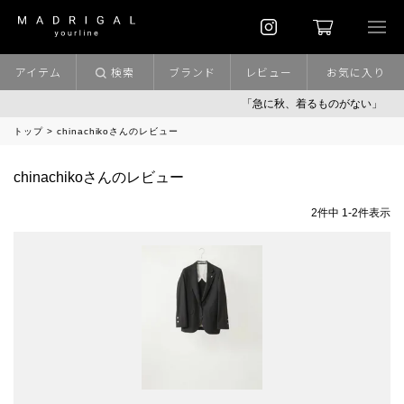
アイテム
検索
ブランド
レビュー
お気に入り
「急に秋、着るものがない」
「
トップ
chinachikoさんのレビュー
chinachikoさんのレビュー
2
件中
1
-
2
件表示