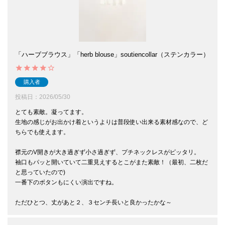
「ハーブブラウス」「herb blouse」soutiencollar（ステンカラー）
購入者
投稿日
2026/05/30
とても素敵。凝ってます。

生地の感じがお出かけ着というよりは普段使い出来る素材感なので、ど
ちらでも使えます。

襟元のV開きが大き過ぎず小さ過ぎず、プチネックレスがピッタリ。

袖口もパッと開いていて二重見えするとこがまた素敵！（最初、二枚だ
と思っていたので)

一番下のボタンもにくい演出ですね。

ただひとつ、丈があと２、３センチ長いと良かったかな～