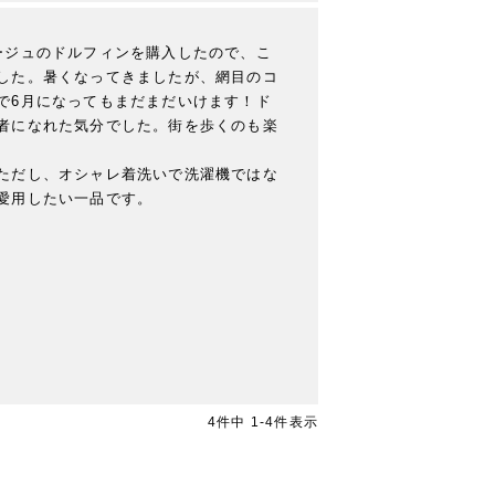
ージュのドルフィンを購入したので、こ
した。暑くなってきましたが、網目のコ
で6月になってもまだまだいけます！ド
者になれた気分でした。街を歩くのも楽
ただし、オシャレ着洗いで洗濯機ではな
愛用したい一品です。
4
件中
1
-
4
件表示