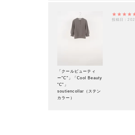
投稿日
202
「クールビューティ
ー"C"」「Cool Beauty
"C"」
soutiencollar（ステン
カラー）