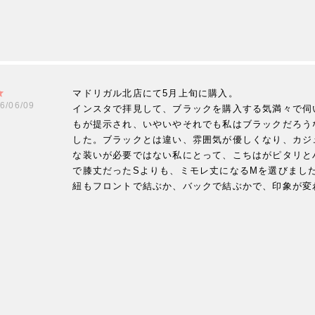
マドリガル北店にて5月上旬に購入。

6/06/09
インスタで拝見して、ブラックを購入する気満々で伺
もが提示され、いやいやそれでも私はブラックだろう
した。ブラックとは違い、雰囲気が優しくなり、カジ
な装いが必要ではない私にとって、こちはがピタリとハ
で膝丈だったSよりも、ミモレ丈になるMを選びました
紐もフロントで結ぶか、バックで結ぶかで、印象が変