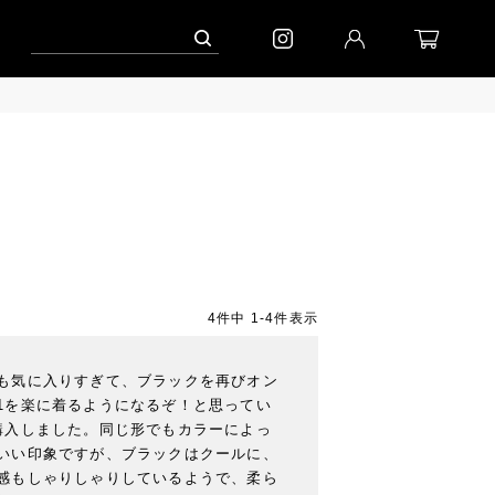
ャンペーン」
到着｜2026AW「シフォンニット」
到着｜2026AW「マガジン
4
件中
1
-
4
件表示
も気に入りすぎて、ブラックを再びオン
1を楽に着るようになるぞ！と思ってい
購入しました。同じ形でもカラーによっ
いい印象ですが、ブラックはクールに、
感もしゃりしゃりしているようで、柔ら