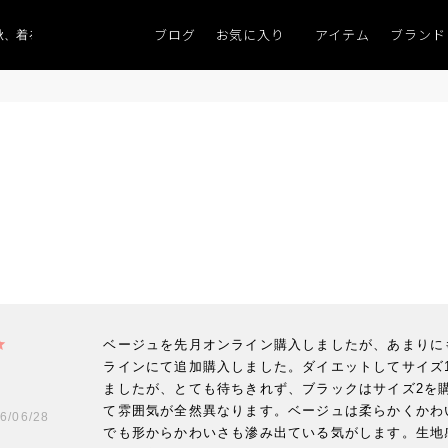
ブログ
お気に入り
アイテム
ブランド
、着るものがない」
「キレイなニット」
ポイント9％「マンスリーポイントキ
ベージュを先月オンライン購入しましたが、あまりに
ラインにて追加購入しました。ダイエットしてサイズ
ましたが、とても待ちきれず、ブラックはサイズ2を
て雰囲気が全然異なります。ベージュは柔らかくかわ
6/06/28
でも形からかわいさも滲み出ている気がします。生地