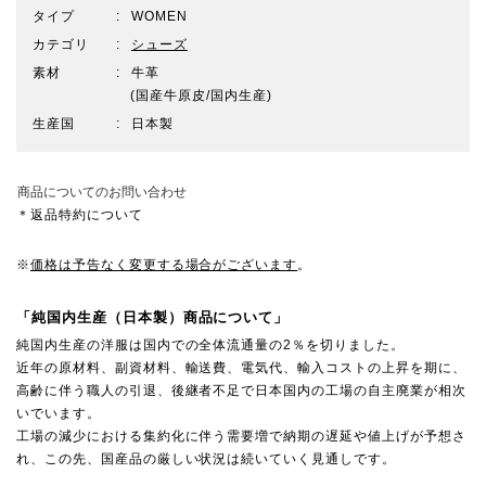
タイプ
WOMEN
カテゴリ
シューズ
素材
牛革
(国産牛原皮/国内生産)
生産国
日本製
商品についてのお問い合わせ
＊返品特約について
※
価格は予告なく変更する場合がございます
。
「純国内生産（日本製）商品について」
純国内生産の洋服は国内での全体流通量の2％を切りました。
近年の原材料、副資材料、輸送費、電気代、輸入コストの上昇を期に、
高齢に伴う職人の引退、後継者不足で日本国内の工場の自主廃業が相次
いでいます。
工場の減少における集約化に伴う需要増で納期の遅延や値上げが予想さ
れ、この先、国産品の厳しい状況は続いていく見通しです。