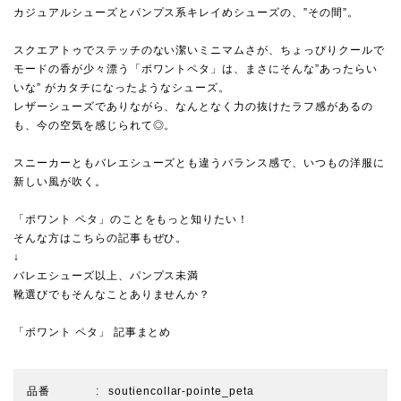
カジュアルシューズとパンプス系キレイめシューズの、”その間”。
スクエアトゥでステッチのない潔いミニマムさが、ちょっぴりクールで
モードの香が少々漂う「ポワントペタ」は、まさにそんな”あったらい
いな” がカタチになったようなシューズ。
レザーシューズでありながら、なんとなく力の抜けたラフ感があるの
も、今の空気を感じられて◎。
スニーカーともバレエシューズとも違うバランス感で、いつもの洋服に
新しい風が吹く。
「ポワント ペタ」のことをもっと知りたい！
そんな方はこちらの記事もぜひ。
↓
バレエシューズ以上、パンプス未満
靴選びでもそんなことありませんか？
「ポワント ペタ」 記事まとめ
品番
soutiencollar-pointe_peta