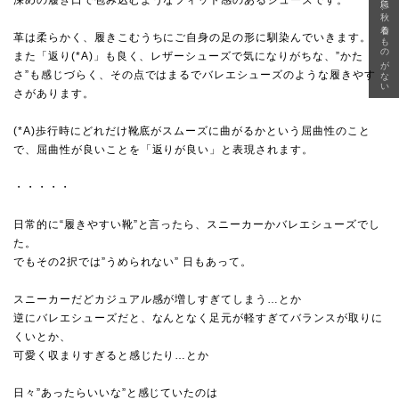
急に秋、着るものがない
深めの履き口で包み込むようなフィット感のあるシューズです。
革は柔らかく、履きこむうちにご自身の足の形に馴染んでいきます。
また「返り(*A)」も良く、レザーシューズで気になりがちな、”かた
さ”も感じづらく、その点ではまるでバレエシューズのような履きやす
さがあります。
(*A)歩行時にどれだけ靴底がスムーズに曲がるかという屈曲性のこと
で、屈曲性が良いことを「返りが良い」と表現されます。
・・・・・
日常的に“履きやすい靴”と言ったら、スニーカーかバレエシューズでし
た。
でもその2択では”うめられない” 日もあって。
スニーカーだどカジュアル感が増しすぎてしまう…とか
逆にバレエシューズだと、なんとなく足元が軽すぎてバランスが取りに
くいとか、
可愛く収まりすぎると感じたり…とか
日々”あったらいいな”と感じていたのは