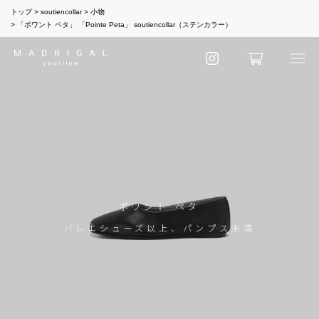
トップ
soutiencollar
小物
「ポワント ペタ」 「Pointe Peta」 soutiencollar（ステンカラー）
ポワント ペタ
バレエシューズ以上、パンプス未満