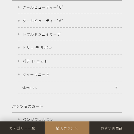
クールビューティー"C"
クールビューティー"V"
トワルドジュイカーデ
トリコ デ サボン
パテ ド ニット
クイールニット
view more
パンツ＆スカート
パンツヴェルラン
カテゴリー一覧
購入ボタンへ
おすすめ商品
パンツヴェルラン BEIGE×CAMEL