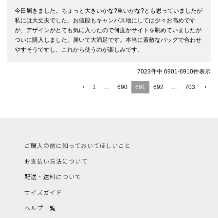
今日届きました。ちょっと大きいかな?重いかな?とも思っていましたが
私には大丈夫でした。お値段もキャンバス地にしては少々お高めです
が、デザインがとても気に入ったので何度かサイトを眺めていましたが
ついに購入しました。届いて大満足です。本当に素敵なバッグで合わせ
やすそうですし、これから使うのが楽しみです。
7023
件中
6901
-
6910
件表示
1
…
690
691
692
…
703
ご購入の前に知っておいてほしいこと
お支払い方法について
配送・送料について
サイズガイド
ヘルプ一覧