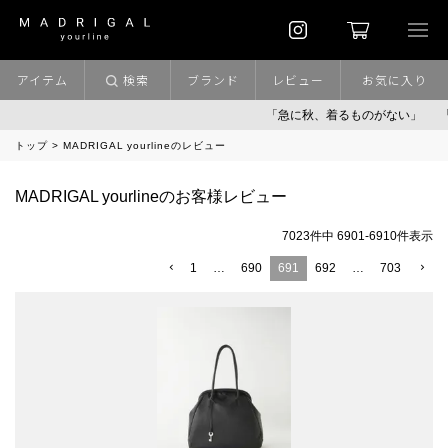
アイテム
検索
ブランド
レビュー
お気に入り
「急に秋、着るものがない」
「キ
トップ
MADRIGAL yourlineのレビュー
MADRIGAL yourlineのお客様レビュー
7023
件中
6901
-
6910
件表示
1
…
690
691
692
…
703