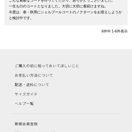
こんな素敵なコートを作ってくださり、ありがとうございました。

一生もののコートとなりました。大切に大切に着続けますね。

今度は、春・秋用にシェルブールコートのノクターンをお迎えしようか
と検討中です。
6
件中
1
-
6
件表示
ご購入の前に知っておいてほしいこと
お支払い方法について
配送・送料について
サイズガイド
ヘルプ一覧
新規会員登録