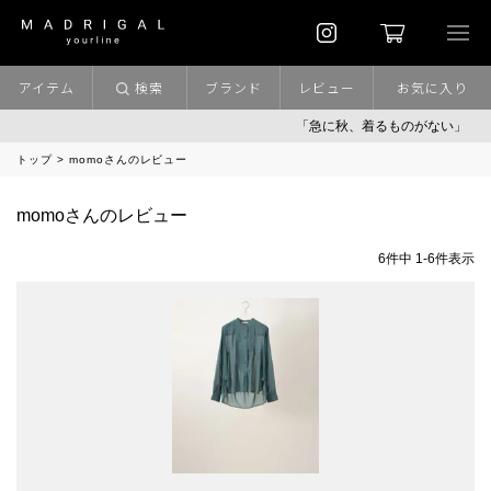
アイテム
検索
ブランド
レビュー
お気に入り
「急に秋、着るものがない」
「
トップ
momoさんのレビュー
momoさんのレビュー
6
件中
1
-
6
件表示