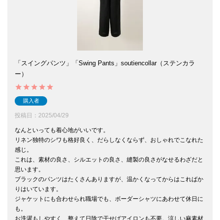
「スイングパンツ」「Swing Pants」soutiencollar（ステンカラ
ー）
購入者
投稿日
2025/04/29
なんといっても着心地がいいです。

リネン独特のシワも格好良く、だらしなくならず、おしゃれでこなれた
感じ。

これは、素材の良さ、シルエットの良さ、縫製の良さがなせるわざだと
思います。

ブラックのパンツはたくさんありますが、温かくなってからはこればか
りはいています。

ジャケットにも合わせられ職場でも、ボーダーシャツにあわせて休日に
も。

お洗濯もしやすく、整えて日陰で干せばアイロンも不要。涼しい麻素材