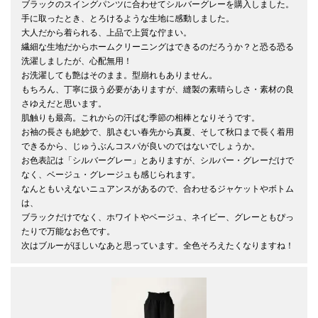
ブラックのスイングパンツに合わせてシルバーグレーを購入しました。

手に取ったとき、とろけるような生地に感動しました。

大人だから着られる、上品で上質な佇まい。

繊細な生地だからホームクリーニングはできるのだろうか？と恐る恐る
洗濯しましたが、心配無用！

お洗濯しても艶はそのまま。型崩れもありません。

もちろん、丁寧に扱う必要がありますが、縫製の素晴らしさ・素材の良
さゆえだと思います。

肌触りも最高。これからの汗ばむ季節の相棒となりそうです。

お袖の長さも絶妙で、肌さむい春先から真夏、そして秋口まで長く着用
できるから、じゅうぶんコスパが良いのではないでしょうか。

お色表記は「シルバーグレー」とありますが、シルバー・グレーだけで
なく、ベージュ・グレージュも感じられます。

なんともいえないニュアンスがあるので、合わせるジャケットやボトム
は、

ブラックだけでなく、ホワイトやベージュ、ネイビー、グレーともぴっ
たりで万能なお色です。

次はブルーがほしいなあと思っています。全色そろえたくなりますね！