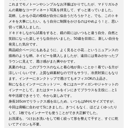
これまでモノトーンやシンプルなお洋服ばかりでしたが、マドリガルさ
んの素敵なコーディネート写真を拝見して、ずっと迷っていました。

花柄、しかも小花の模様が自分に似合うだろうか？と。でも、このトキ
メキを大事にしたい。もう自分に制限をかけるのはやめよう！と、思い
切って購入しました。

ドキドキしながら試着をすると、鏡の前にはいつもと違う自分。自然と
笑顔になった楽しそうな自分がいました。50歳を目前に、新しい自分を
発見した気分です。

商品紹介ページにもあるように、よく見ると小花…というニュアンスの
描画のような柄。ネイビーを購入しましたが、遠目には青みがかったブ
ラウンに見えて、透け感がまた爽やかです。

真夏の今は、このブラウスのなんと着心地が良いことか！着ている方が
涼しいくらいです。上質な綿素材なので汗もサラリ。冷房対策にもなり
ます。インナーにタンクトップで透けてもオフィスOKの上品さ。

秋になるとインナーにカットソー、冬にはカーディガンやジャケットの
インナーとして。またはタートルをインにきてブラウスを主役に…と1
年中活躍できそうで、今から楽しみです。

身長165cmでリラックス感を出しため、いつもはMやLサイズですが、
今回は肩幅に合わせてSにきました。きつくもなく、ほどよくゆったり
して、1枚でもインナーでも使うことができ大正解でした。

お洗濯も、つけおき洗いをして軽く絞って形を整えて干すと、すぐに乾
いてアイロンも不要。
