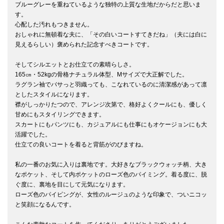
ブルーグレーを重ねているような独特の上質な生地だからだと思いま
す。

心配した汚れもつきません。

おしゃれに無頓着な夫に、「その白いコートすてきだね」（夫には白に
見えるらしい）褒められた記念すべきコートです。

そしてシルエットとお仕立ての素晴らしさ。

165㎝・52kgの骨格ナチュラル体型、Mサイズで大正解でした。

ラグラン袖でバサっと羽織っても、こなれているのに清潔感があって凛
としたスタイルになります。

襟がしっかりたつので、アレンジ次第で、格好よくクールにも、優しく
甘めにもスタイリングできます。

スカートにもパンツにも、カジュアルにも仕事にもオケージョンにも大
活躍でした。

仕立ての良いコートを着ると背筋がのびますね。

私の一番のお気に入りは裏地です。大好きなブラックウォッチ柄、大き
なポケット、そして内ポケットのローズ色のパイミング。着る度に、脱
ぐ度に、裏地を目にして元気になります。

ローズ色のパイピングが、女性のルージュのような印象で、ついニコッ
と笑顔になるんです。
