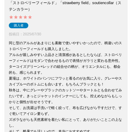
「ストロベリーフィールド」「strawberry field」soutiencollar（ス
テンカラー）
購入者
投稿日
2025/07/30
同じ型のアルルがあまりにも素敵で使いやすいかったので、柄違いのス
トロベリーフィールドも購入しました。

アルルが親しみやすい上品さと清潔感があるとしたならば、ストロベリ
ーフィールドはモダンで合わせるもので表情がガラリと変わる意外性。

ターコイズグリーン×レッドの組合せの柄が、オリエンタルにも、都会
的も、感じられます。

夏場は、ホワイトのパンツにフワッと着るのがお気に入り。グレーやス
カイブルーのボトムにも合います。もちろんブラックとも！

秋冬は、中にグレーやブラックのカットソーやタートルとも合わせてみ
たいです。きっとジャケットのインナーにしても、控えめながらもしっ
かりと個性が出せそうです。

そして、お洗濯は手洗いで軽く絞って、布を広げながら干すだけで、す
ぐ乾いてアイロン要らず。

ズボラながらも天然素材を着たい私にとって、ありがたいことこの上な
し。

そして、酷暑でも涼しいので、本当におすすめです。
