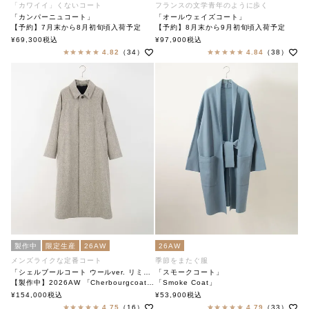
「カワイイ」くないコート
フランスの文学青年のように歩く
「カンパーニュコート」
「オールウェイズコート」
【予約】7月末から8月初旬頃入荷予定
【予約】8月末から9月初旬頃入荷予定
「Always Coat」
¥
69,300
税込
¥
97,900
税込
「Campagne Coat」
soutiencollar（ステンカラー）
4.82
（34）
4.84
（38）
soutiencollar（ステンカラー）
製作中
限定生産
26AW
26AW
メンズライクな定番コート
季節をまたぐ服
「シェルブールコート ウールver. リミテッド」
「スモークコート」
【製作中】2026AW 「Cherbourgcoat Wool ver. limited」
「Smoke Coat」
soutiencollar（ステンカラー）
soutiencollar（ステンカラー）
¥
154,000
税込
¥
53,900
税込
4.75
（16）
4.79
（33）