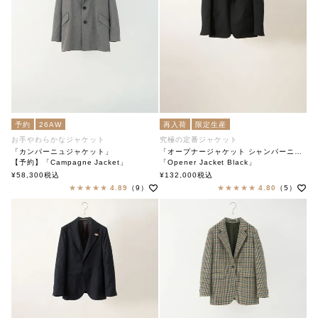
予約
26AW
再入荷
限定生産
お手やわらかなジャケット
究極の定番ジャケット
「カンパーニュジャケット」
「オープナージャケット シャンパーニュブラック」
【予約】「Campagne Jacket」
「Opener Jacket Black」
soutiencollar（ステンカラー）
soutiencollar
¥
58,300
税込
¥
132,000
税込
4.89
（9）
4.80
（5）