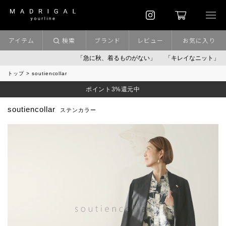
アイテム
検索
ブランド
レビュー
お気に入り
「急に秋、着るものがない」
「キレイなニット」
ポイント
トップ
soutiencollar
ポイント3%還元中
soutiencollar
ステンカラー