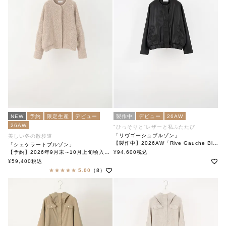
NEW
予約
限定生産
デビュー
製作中
デビュー
26AW
26AW
"ひっそりと”レザーと私ふたたび
「リヴゴーシュブルゾン」
美しい冬の散歩道
【製作中】2026AW「Rive Gauche Blouson」
「シェケラートブルゾン」
soutiencollar(ステンカラー)
【予約】2026年9月末～10月上旬頃入荷予定
¥
94,600
税込
「Shakerato Blouson」
¥
59,400
税込
soutiencollar（ステンカラー）
5.00
（8）