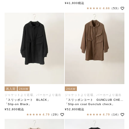
soutiencollar（ステンカラー）
¥
41,800
税込
4.66
（53）
再入荷
26AW
26AW
ジャケットより近場、パーカーより遠出
ジャケットより近場、パーカーより遠出
「スリッポンコート BLACK」
「スリッポンコート GUNCLUB CHECK」
「Slip-on Black」
「Slip-on coat Gunclub check」
soutiencollar（ステンカラー）
soutiencollar（ステンカラー）
¥
52,800
税込
¥
52,800
税込
4.79
（29）
4.79
（14）