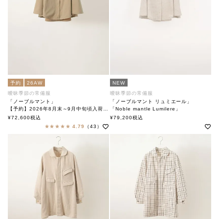
予約
26AW
NEW
曖昧季節の常備服
曖昧季節の常備服
「ノーブルマント」
「ノーブルマント リュミエール」
【予約】2026年8月末～9月中旬頃入荷予定
「Noble mantle Lumilere」
「Noble Mantle」
soutiencollar(ステンカラー)
¥
72,600
税込
¥
79,200
税込
soutiencollar(ステンカラー)
4.79
（43）