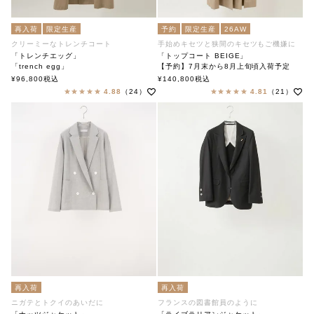
再入荷
限定生産
予約
限定生産
26AW
クリーミーなトレンチコート
手始めキセツと狭間のキセツもご機嫌に
「トレンチエッグ」
「トップコート BEIGE」
「trench egg」
【予約】7月末から8月上旬頃入荷予定
soutiencollar（ステンカラー）
Top Coat ベージュ
¥
96,800
税込
¥
140,800
税込
トップコート
4.88
（24）
4.81
（21）
Ataraxia アタラクシア
再入荷
再入荷
ニガテとトクイのあいだに
フランスの図書館員のように