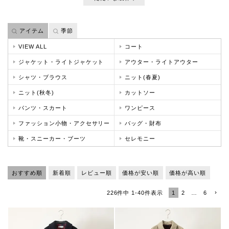
アイテム
季節
VIEW ALL
コート
ジャケット・ライトジャケット
アウター・ライトアウター
シャツ・ブラウス
ニット(春夏)
ニット(秋冬)
カットソー
パンツ・スカート
ワンピース
ファッション小物・アクセサリー
バッグ・財布
靴・スニーカー・ブーツ
セレモニー
おすすめ順
新着順
レビュー順
価格が安い順
価格が高い順
1
2
…
6
226
件中
1
-
40
件表示