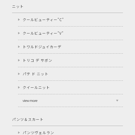
ニット
クールビューティー"C"
クールビューティー"V"
トワルドジュイカーデ
トリコ デ サボン
パテ ド ニット
クイールニット
view more
パンツ＆スカート
パンツヴェルラン