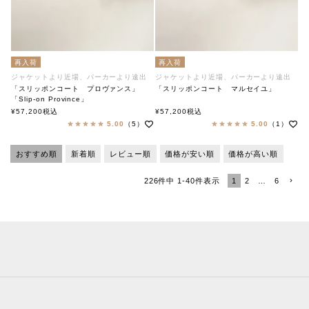
再入荷
再入荷
ジャケットより近場、パーカーより遠出
ジャケットより近場、パーカーより遠出
「スリッポンコート プロヴァンス」
「スリッポンコート マルセイユ」
「Slip-on Province」
soutiencollar（ステンカラー）
「Slip-on Marseilles」
¥
57,200
税込
¥
57,200
税込
soutiencollar（ステンカラー）
5.00
（5）
5.00
（1）
おすすめ順
新着順
レビュー順
価格が安い順
価格が高い順
1
2
…
6
226
件中
1
-
40
件表示