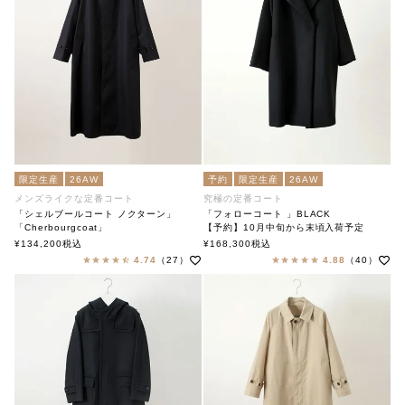
限定生産
26AW
予約
限定生産
26AW
メンズライクな定番コート
究極の定番コート
「シェルブールコート ノクターン」
「フォローコート 」BLACK
「Cherbourgcoat」
【予約】10月中旬から末頃入荷予定
soutiencollar（ステンカラー）
「Follow Coat」BLACK
¥
134,200
税込
¥
168,300
税込
soutiencollar（ステンカラー）
4.74
（27）
4.88
（40）