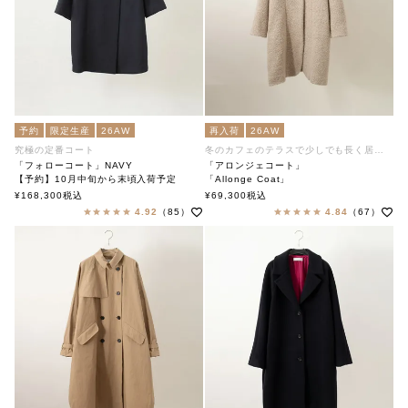
予約
限定生産
26AW
再入荷
26AW
究極の定番コート
冬のカフェのテラスで少しでも長く居ます
「フォローコート」NAVY
「アロンジェコート」
【予約】10月中旬から末頃入荷予定
「Allonge Coat」
「Follow Coat」
soutiencollar（ステンカラー）
¥
168,300
税込
¥
69,300
税込
soutiencollar（ステンカラー）
4.92
（85）
4.84
（67）