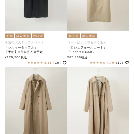
予約
限定生産
26AW
再入荷
限定生産
永遠の大人ダッフルコート
コートはいつでもすぐ近く
「シルキーダッフル」
「ロシュフォールコート」
【予約】9月末頃入荷予定
「Loshfall Coat」
「Silky duffel」
soutiencollar（ステンカラー）
¥
170,500
税込
¥
85,800
税込
soutiencollar（ステンカラー）
4.81
（16）
4.70
（10）