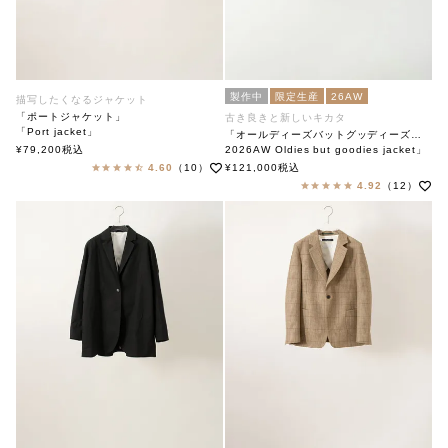
製作中
限定生産
26AW
描写したくなるジャケット
「ポートジャケット」
古き良きと新しいキカタ
「Port jacket」
「オールディーズバットグッディーズジャケット」
soutiencollar(ステンカラー)
¥
79,200
税込
2026AW Oldies but goodies jacket」
soutiencollar（ステンカラー）
4.60
（10）
¥
121,000
税込
4.92
（12）