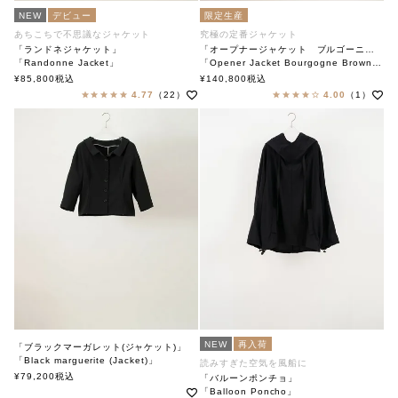
NEW
デビュー
限定生産
あちこちで不思議なジャケット
究極の定番ジャケット
「ランドネジャケット」
「オープナージャケット ブルゴーニュチェックブラウン」
「Randonne Jacket」
「Opener Jacket Bourgogne Brown Check」
soutiencollar（ステンカラー）
soutiencollar
¥
85,800
税込
¥
140,800
税込
4.77
（22）
4.00
（1）
NEW
再入荷
「ブラックマーガレット(ジャケット)」
「Black marguerite (Jacket)」
読みすぎた空気を風船に
soutiencollar（ステンカラー）
¥
79,200
税込
「バルーンポンチョ」
「Balloon Poncho」