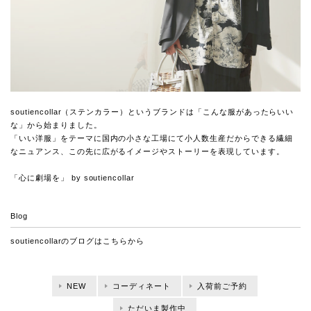
soutiencollar（ステンカラー）というブランドは「こんな服があったらいい
な」から始まりました。
「いい洋服」をテーマに国内の小さな工場にて小人数生産だからできる繊細
なニュアンス、この先に広がるイメージやストーリーを表現しています。
「心に劇場を」 by soutiencollar
Blog
soutiencollarのブログは
こちらから
NEW
コーディネート
入荷前ご予約
ただいま製作中