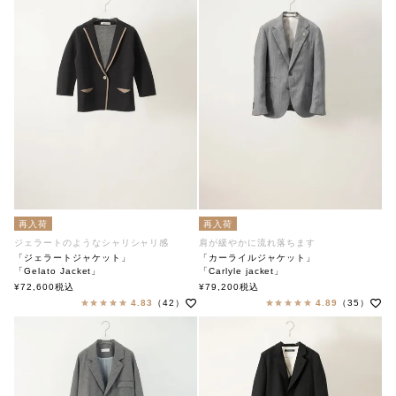
再入荷
再入荷
ジェラートのようなシャリシャリ感
肩が緩やかに流れ落ちます
「ジェラートジャケット」
「カーライルジャケット」
「Gelato Jacket」
「Carlyle jacket」
soutiencollar（ステンカラー）
soutiencollar（ステンカラー）
¥
72,600
税込
¥
79,200
税込
4.83
（42）
4.89
（35）