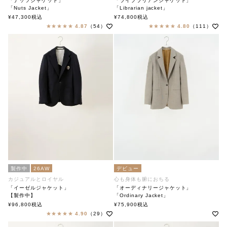
「ナッツジャケット」
「ライブラリアンジャケット」
「Nuts Jacket」
「Librarian jacket」
soutiencollar（ステンカラー）
soutiencollar（ステンカラー）
¥
47,300
税込
¥
74,800
税込
4.87
（54）
4.80
（111）
製作中
26AW
デビュー
カジュアルとロイヤル
心も身体も腑におちる
「イーゼルジャケット」
「オーディナリージャケット」
【製作中】
「Ordinary Jacket」
「Easel Jacket」soutiencollar（ステンカラー）
soutiencollar(ステンカラー)
¥
96,800
税込
¥
75,900
税込
4.90
（29）