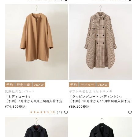
予約
限定生産
26AW
予約
デビュー
26AW
気兼ねのないコート
ギフトを包むようなトキメキ
「ミディコート」
「ラッピングコート パディントン」
【予約】7月末から8月上旬頃入荷予定
【予約】10月末から11月中旬頃入荷予定
「Midi Coat」
「Wrapping Coat Paddington」
¥
74,800
税込
¥
89,100
税込
soutiencollar（ステンカラー）
soutiencollar(ステンカラー)
5.00
（7）