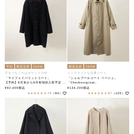
予約
限定生産
26AW
限定生産
26AW
手をつなぐのはポケットの中
メンズライクな定番コート
「マイフェイバリットコート」
「シェルブールコート ベージュ」
【予約】8月末から9月初旬頃入荷予定 「My Favorite Coat」
「Cherbourgcoat」
soutiencollar（ステンカラー）
soutiencollar（ステンカラー）
¥
92,400
税込
¥
134,200
税込
4.79
（94）
4.87
（105）