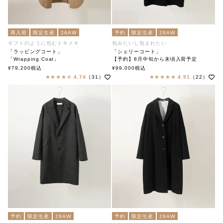
再入荷
限定生産
26AW
予約
限定生産
26AW
ギフトのように包むトキメキ
包みたいし包まれたい
「ラッピングコート」
「シェリーコート」
「Wrapping Coat」
【予約】8月中旬から末頃入荷予定
soutiencollar（ステンカラー）
「Cherie Coat」
¥
79,200
税込
¥
99,000
税込
soutiencollar（ステンカラー）
4.74
（31）
4.91
（22）
予約
限定生産
26AW
予約
限定生産
26AW