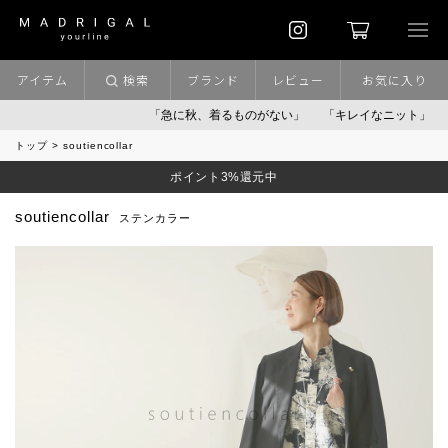
アイテム
検索
ブランド
レビュー
お気に入り
「急に秋、着るものがない」
「キレイなニット」
ポイント
トップ
soutiencollar
ポイント3%還元中
soutiencollar
ステンカラー