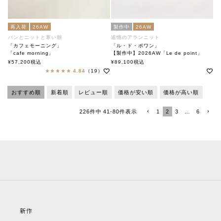
再入荷
26AW
製作中
26AW
パンとニットと寒い朝
追憶のアランニット
「カフェモーニング」
「ル・ド・ポワン」
「cafe morning」
【製作中】2026AW「Le de point」
soutiencollar（ステンカラー）
soutiencollar（ステンカラー）
¥
57,200
税込
¥
89,100
税込
4.84
（19）
おすすめ順
新着順
レビュー順
価格が安い順
価格が高い順
1
2
3
…
6
226
件中
41
-
80
件表示
新作