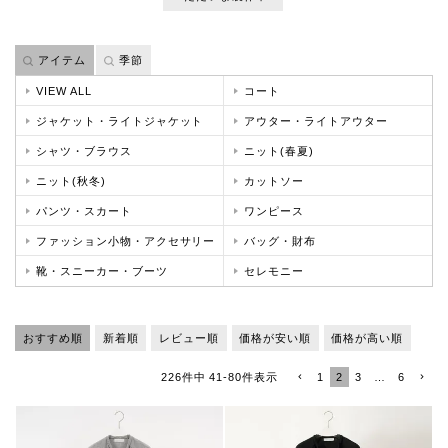
アイテム
季節
VIEW ALL
コート
ジャケット・ライトジャケット
アウター・ライトアウター
シャツ・ブラウス
ニット(春夏)
ニット(秋冬)
カットソー
パンツ・スカート
ワンピース
ファッション小物・アクセサリー
バッグ・財布
靴・スニーカー・ブーツ
セレモニー
おすすめ順
新着順
レビュー順
価格が安い順
価格が高い順
1
2
3
…
6
226
件中
41
-
80
件表示