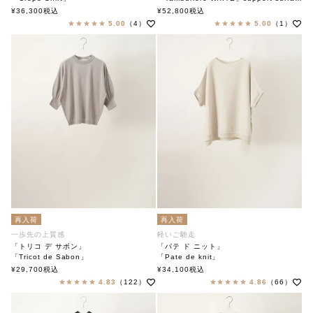
soutiencollar（ステンカラー）
ブラウス
¥
36,300
税込
¥
52,800
税込
サポートサーフェス
5.00
（4）
5.00
（1）
再入荷
再入荷
一歩先の上質感
軽いご馳走
「トリコ デ サボン」
「パテ ド ニット」
「Tricot de Sabon」
「Pate de knit」
soutiencollar（ステンカラー）
soutiencollar（ステンカラー）
¥
29,700
税込
¥
34,100
税込
4.83
（122）
4.86
（66）