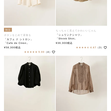
別注
ちっちゃく見えてかわいいじゃん
「シュリンクシャツ」
ボタンをとめて昼食を
「Shrink Shirt」
「カフェ ド シトロン」
soutiencollar（ステンカラー）
「Cafe de Citron」
¥
36,300
税込
soutiencollar(ステンカラー)
¥
58,300
税込
4.67
（3）
5.00
（4）