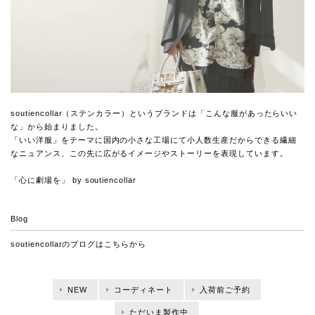
soutiencollar（ステンカラー）というブランドは「こんな服があったらいい
な」から始まりました。
「いい洋服」をテーマに国内の小さな工場にて小人数生産だからできる繊細
なニュアンス、この先に広がるイメージやストーリーを表現しています。
「心に劇場を」 by soutiencollar
Blog
soutiencollarのブログは
こちらから
NEW
コーディネート
入荷前ご予約
ただいま製作中