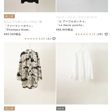
再入荷
ベンリ・ベンリ・フリーでベンリ
「ル アーブルポンチョ」
なんにでも効くおしゃれな一枚
「Le Havre poncho」
「ファーマシーガウン」
soutiencollar（ステンカラー）
「Pharmacy-Gown」
¥
86,900
税込
soutiencollar（ステンカラー）
¥
60,500
税込
4.72
（29）
5.00
（2）
再入荷
NEW