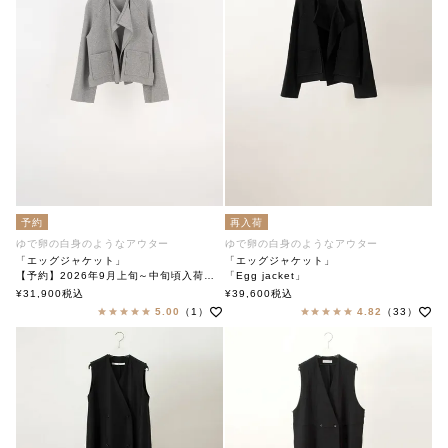
予約
再入荷
ゆで卵の白身のようなアウター
ゆで卵の白身のようなアウター
「エッグジャケット」
「エッグジャケット」
【予約】2026年9月上旬～中旬頃入荷予定
「Egg jacket」
「Egg jacket」
soutiencollar（ステンカラー）
¥
31,900
税込
¥
39,600
税込
soutiencollar（ステンカラー）
5.00
（1）
4.82
（33）