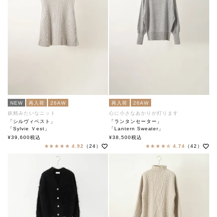
NEW
再入荷
26AW
再入荷
26AW
妖精みたいなニット
心に小さなあかりが灯ります
「シルヴィベスト」
「ランタンセーター」
「Sylvie Ｖest」
「Lantern Sweater」
soutiencollar（ステンカラー）
soutiencollar（ステンカラー）
¥
39,600
税込
¥
38,500
税込
4.92
（24）
4.74
（42）