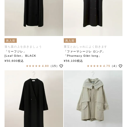
再入荷
再入荷
落ち葉の上を歩きましょう
重宝とおしゃれによく効きます
「リーフジレ」
「ファーマシージレ ロング」
[Leaf Gilet」 BLACK
「Pharmacy Gilet long」
soutiencollar（ステンカラー）
soutiencollar（ステンカラー）
¥
50,600
税込
¥
56,100
税込
4.80
（15）
4.75
（4）