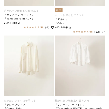
別注
惹かれあい離れあい響きあう
「タンバリン ブラック」
ハートが膨らむブラウス
「Tamburiere BLACK」
「アルル」
soutiencollar
¥
52,800
税込
「Arles」
ステンカラー
soutiencollar（ステンカラー）
4.50
（4）
¥
45,100
税込
4.95
（22）
おかたいシャツは苦手です
惹かれあい離れあい響きあう
「クレープシャツ」
「タンバリン ホワイト」
「Crepe Shirt」
「Tamburiere WHITE」support surface