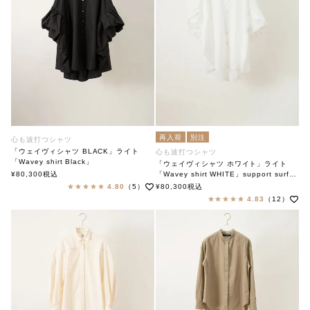
再入荷
別注
心も波打つシャツ
「ウェイヴィシャツ BLACK」ライト
心も波打つシャツ
「Wavey shirt Black」
「ウェイヴィシャツ ホワイト」ライト
soutiencollar(ステンカラー)
¥
80,300
税込
「Wavey shirt WHITE」support surface
サポートサーフェス
4.80
（5）
¥
80,300
税込
4.83
（12）