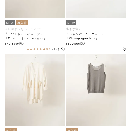
NEW
再入荷
NEW
ジレのようなカーディガン
小さな宝石
「トワルドジュイカーデ」
「シャンパーニュニット」
「Toile de jouy cardigan」
「Champagne Knit」
soutiencollar（ステンカラー）
soutiencollar（ステンカラー）
¥
49,500
税込
¥
59,400
税込
4.92
（12）
再入荷
再入荷