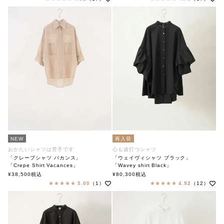
NEW
再入荷
おかたいシャツは苦手です
心も波打つシャツ
「クレープシャツ バカンス」
「ウェイヴィシャツ ブラック」
「Crepe Shirt Vacances」
「Wavey shirt Black」
soutiencollar（ステンカラー）
soutiencollar（ステンカラー）
¥
38,500
税込
¥
80,300
税込
5.00
（1）
4.92
（12）