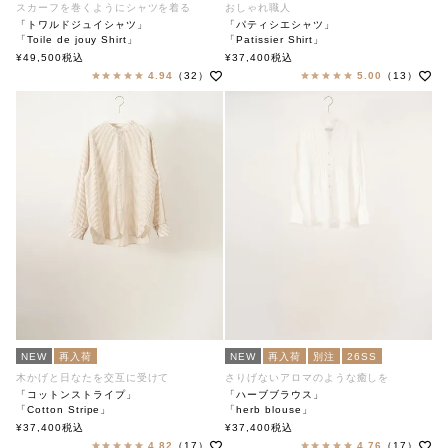
スカーフを巻くようにシャツを着る
おしゃれ職人
「トワルドジュイシャツ」
「パティシエシャツ」
「Toile de jouy Shirt」
「Patissier Shirt」
soutiencollar（ステンカラー）
soutiencollar（ステンカラー）
¥
49,500
税込
¥
37,400
税込
4.94
（32）
5.00
（13）
NEW
再入荷
NEW
再入荷
別注
26SS
木かげと日なたを交互に受けて
さりげないアロマのような癒しを
「コットンストライプ」
「ハーブブラウス」
「Cotton Stripe」
「herb blouse」
soutiencollar（ステンカラー）
soutiencollar（ステンカラー）
¥
37,400
税込
¥
37,400
税込
4.82
（17）
4.76
（17）