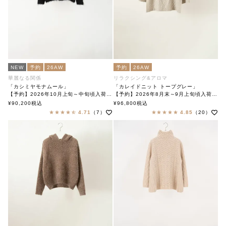
NEW
予約
26AW
予約
26AW
華麗なる関係
リラクシング&アロマ
「カシミヤモナムール」
「カレイドニット トープグレー」
【予約】2026年10月上旬～中旬頃入荷予定
【予約】2026年8月末～9月上旬頃入荷予定
「Cashmere Mon Amour」
「Kaleido Knit」
¥
90,200
税込
¥
96,800
税込
soutiencollar（ステンカラー）
soutiencollar（ステンカラー）
4.71
（7）
4.85
（20）