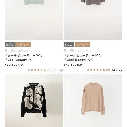
NEW
デビュー
NEW
デビュー
夏、思いつかなくて
夏、思いつかなくて
「クールビューティー"V"」
「クールビューティー"C"」
「Cool Beauty "v"」
「Cool Beauty "C"」
soutiencollar（ステンカラー）
soutiencollar（ステンカラー）
¥
39,600
税込
¥
49,500
税込
4.71
（7）
5.00
（4）