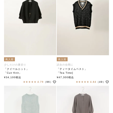
再入荷
再入荷
少しだけの裏切り
試合の合間に
「クイールニット」
「ティータイムベスト」
「Cuir Knit」
「Tea Time]
soutiencollar（ステンカラー）
soutiencollar（ステンカラー）
¥
34,100
税込
¥
47,300
税込
4.79
（96）
4.84
（49）