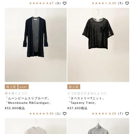
4.67
（3）
4.20
（5）
再入荷
one!
再入荷
服を描くように
どうかほどけませんように
「ムーンビームスリブカーデ」
「タペストリーTニット」
「Moonbeams RibCardigan」
「Tapestry T-knit」
soutiencollar（ステンカラー）
soutiencollar（ステンカラー）
¥
52,800
税込
¥
37,400
税込
5.00
（1）
4.29
（7）