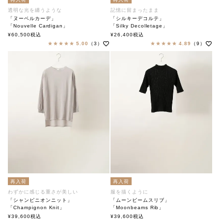
透明な光を纏うような
記憶に留まったまま
「ヌーベルカーデ」
「シルキーデコルテ」
「Nouvelle Cardigan」
「Silky Decolletage」
soutiencollar（ステンカラー）
soutiencollar（ステンカラー）
¥
60,500
税込
¥
26,400
税込
5.00
（3）
4.89
（9）
再入荷
再入荷
わずかに感じる重さが美しい
服を描くように
「シャンピニオンニット」
「ムーンビームスリブ」
「Champignon Knit」
「Moonbeams Rib」
soutiencollar（ステンカラー）
soutiencollar（ステンカラー）
¥
39,600
税込
¥
39,600
税込