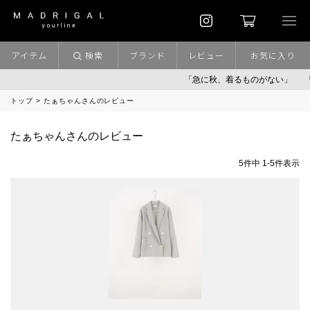
アイテム
検索
ブランド
レビュー
お気に入り
「急に秋、着るものがない」
「
トップ
たぁちゃんさんのレビュー
たぁちゃんさんのレビュー
5
件中
1
-
5
件表示