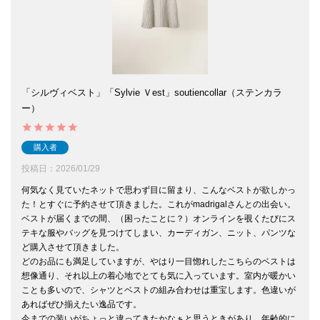
「シルヴィベスト」「Sylvie Ｖest」soutiencollar（ステンカラ
ー）
購入者
投稿日
2026/01/29
何気なく見ていたネットで思わず目に留まり、こんなベストが欲しかっ
た！とすぐに予約させて頂きました。これがmadrigalさんとの出会い。
ベストが届くまでの間、（困ったことに？）オンラインを覗くたびにス
テキな服やバッグを見つけてしまい、カーディガン、ニット、パンツな
ど購入させて頂きました。

どのお品にも満足していますが、やはり一目惚れしたこちらのベストは
想像通り、それ以上の着心地でとても気に入っています。室内が暖かい
ことも多いので、シャツとベストの組み合わせは重宝します。色違いが
あればぜひ揃えたい逸品です。

今までの装いがちょっと違ってきたかなぁと思うときがあり、年齢的に