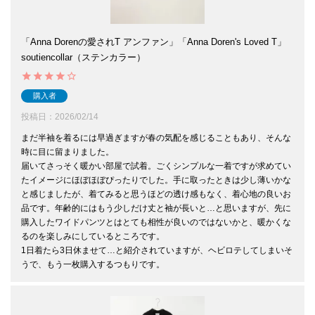
「Anna Dorenの愛されT アンファン」「Anna Doren's Loved T」
soutiencollar（ステンカラー）
購入者
投稿日
2026/02/14
まだ半袖を着るには早過ぎますが春の気配を感じることもあり、そんな
時に目に留まりました。

届いてさっそく暖かい部屋で試着。ごくシンプルな一着ですが求めてい
たイメージにほぼほぼぴったりでした。手に取ったときは少し薄いかな
と感じましたが、着てみると思うほどの透け感もなく、着心地の良いお
品です。年齢的にはもう少しだけ丈と袖が長いと…と思いますが、先に
購入したワイドパンツとはとても相性が良いのではないかと、暖かくな
るのを楽しみにしているところです。

1日着たら3日休ませて…と紹介されていますが、ヘビロテしてしまいそ
うで、もう一枚購入するつもりです。