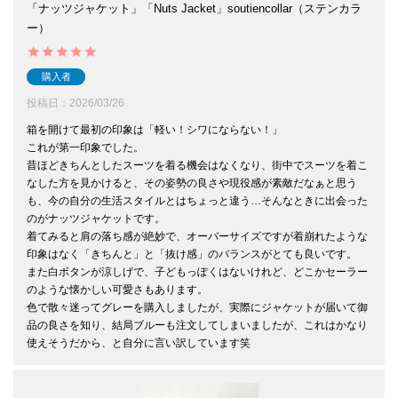
「ナッツジャケット」「Nuts Jacket」soutiencollar（ステンカラ
ー）
購入者
投稿日
2026/03/26
箱を開けて最初の印象は「軽い！シワにならない！」

これが第一印象でした。

昔ほどきちんとしたスーツを着る機会はなくなり、街中でスーツを着こ
なした方を見かけると、その姿勢の良さや現役感が素敵だなぁと思う
も、今の自分の生活スタイルとはちょっと違う…そんなときに出会った
のがナッツジャケットです。

着てみると肩の落ち感が絶妙で、オーバーサイズですが着崩れたような
印象はなく「きちんと」と「抜け感」のバランスがとても良いです。

また白ボタンが涼しげで、子どもっぽくはないけれど、どこかセーラー
のような懐かしい可愛さもあります。

色で散々迷ってグレーを購入しましたが、実際にジャケットが届いて御
品の良さを知り、結局ブルーも注文してしまいましたが、これはかなり
使えそうだから、と自分に言い訳しています笑