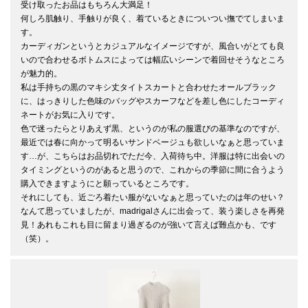
受け取ったお品はもちろん大満足！

何しろ肌触り、手触りが良く、着ているときについつい撫でてしまいま
す。

カーディガンというとカジュアルなイメージですが、風合いがとても良
いので合わせるボトムスによっては幅広いシーンで着回せそうなところ
が魅力的。

私は手持ちの黒のマキシ丈タイトスカートと合わせたオールブラック
に、はっきりした色味のバッグやスカーフなどを差し色にしたコーディ
ネートがお気に入りです。

色で迷ったらとりあえず黒、というのが私の服選びの基準なのですが、
最近では春に向かって明るいサンドベージュも欲しいなぁと思っていま
す…が、こちらはお品切れでただ今、入荷待ち中。洋服は特に出会いの
タイミングというのがあると思うので、これからの季節に間に合うよう
購入できますようにと願っているところです。

それにしても、近ごろ着たい服がないなぁと思っていたのは年のせい？
なんて思っていましたが、madrigalさんに出会って、装う楽しさを再発
見！あれもこれも目に留まり過ぎるのが強いて言えば難点かも、です