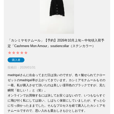
「カシミヤモナムール」【予約】2026年10月上旬～中旬頃入荷予
定「Cashmere Mon Amour」soutiencollar（ステンカラー）
購入者
投稿日
2026/01/31
madrigalさんに出会ってまだ日は浅いのですが、色々魅せられてクロー
ゼットのmadrigal率が上がってきています。カシミアモナムールもその
一着。私が購入させて頂いたのは美しい濡羽色のブラックですが、見た
瞬間「欲しい！」と（笑）。

オンラインでお買物するには決してお安くはないので、いつもならすぐ
に飛び付く私にしては迷い、しばらく保留にしていましたが、ずっと心
に引っ掛かったままでした。そんなプロセスを経て購入したカシミアモ
ナムールですので、思い入れも愛おしさもひとしおです。
