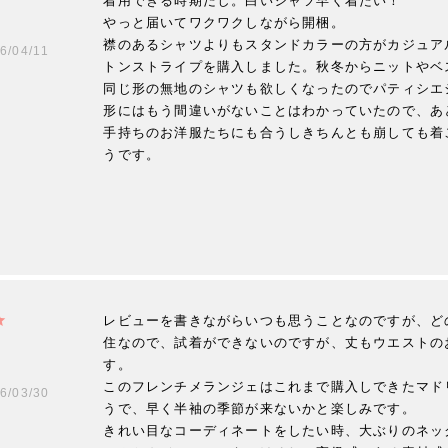
着用できる時期だし。白いシャツ早く着たい！

やっと届いてワクワクしながら開梱。

襟のあるシャツよりもスタンドカラーの方がカジュア
6/04/11
トンストライプを購入しました。秋冬からニットやベ
同じ形の無地のシャツも欲しくなったのでパティシエ
形にはもう間違いがないことはわかっていたので、あ
手持ちのお洋服たちにも合うしきちんとも崩しても着
うです。
レビューを書きながらいつも思うことなのですが、ど
住なので、試着ができないのですが、丈もウエストの
す。

このフレンチメランジェはこれまで購入しできたマド
6/03/30
うで、早く半袖の季節が来ないかと楽しみです。

きれい目なコーディネートをしたい時、大ぶりのネッ