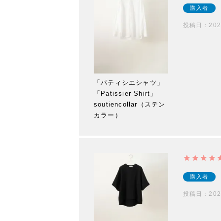
購入者
投稿日
202
「パティシエシャツ」
「Patissier Shirt」
soutiencollar（ステン
カラー）
購入者
投稿日
202