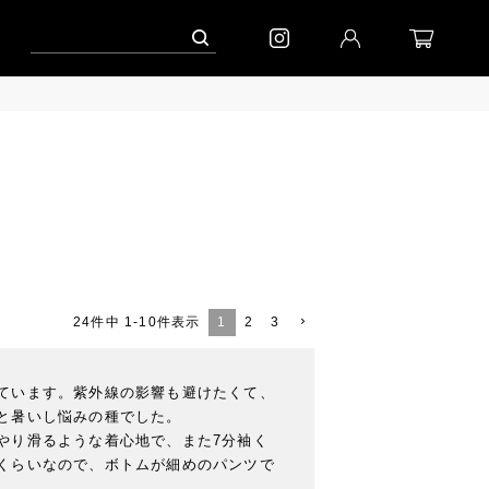
ャンペーン」
到着(8/7)｜eb.a.gos
予約│「エッグジャケット GREY」
1
2
3
24
件中
1
-
10
件表示
ています。紫外線の影響も避けたくて、
と暑いし悩みの種でした。

やり滑るような着心地で、また7分袖く
くらいなので、ボトムが細めのパンツで