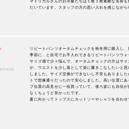
マドリガルさんのお洋服たちは１枚１枚素敵な名前も
だいています。スタッフの方の思い入れを感じながら
リピートパンツオータムチェックを秋冬用に購入し、
季節に…と自宅でお手入れできるリピートパンツウォ
サイズ感で少々悩んで、オータムチェックの方はサイ
が、ウエストを少し落として楽に履きこなしたいと思
6/04/29
しました。サイズ交換ができないし不安もありました
トで想像通りだったので安心しました。高い位置にあ
プ位置の高見せに一役買っていて、後ろ姿にも自信が
なくちょうど良かったです。

夏に向かってトップスにカットソーやシャツを合わせ