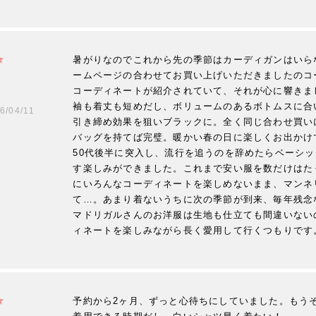
暑がりなのでこれから先の季節はカーディガンはいら
ームページの合わせてお買い上げいただきましたのコ
コーディネートが紹介されていて、それが心に響きまし
袖も着丈も短めだし、ボリュームのあるボトムスに合
6/04/11
引き締め効果を狙いブラックに。全く同じ合わせ買いに
バッグを持てば完璧。暖かい春の日に楽しくお出かけで
50代後半に突入し、流行を追うのを辞めたらベーシ
す楽しみができました。これまで安い服を数だけはた
にいろんなコーディネートを楽しめないまま、マンネ
て…。あまり着ないうちに次の季節が到来、毎年残念な
マドリガルさんのお洋服は生地も仕立ても間違いない
ィネートを楽しみながら長く愛用して行くつもりです
予約から2ヶ月、ずっと心待ちにしていました。もう