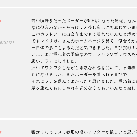
若い頃好きだったボーダーが50代になった途端、な
なに似合わなかったっけ…と少し寂しさを感じていまし
このカットソーに出会うまでもう着れないんだと諦めて
でもマドリガルさんのホームページを見て、似合うか
6/03/26
ー自体の形にもよるんだと気づきました。再び挑戦！
い…。まだ重ね着の季節なので、シャツやブラウスを
思い、ラテにしました。

届いてワクワクしながら素敵な梱包を開いて、早速着
ちになりました。またボーダーを着られる喜びで。

それにラテを選んでよかったと思いました。重ね着にぴ
歳を重ねてもおしゃれを諦めなくてもいいんだと嬉し
暖かくなって来て春用の軽いアウターが欲しいと思い