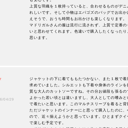
上質な羽織を１枚持っていると、合わせるものがデニ
れしいです。そして小物はエパゴズのバッグでお出か
えそうで、おうち時間もお出かけも楽しくなります。

マドリガルさんの服は流行に流されず、上質で定番の
いと思わせてくれます。色違いで購入したくなったり
思います。
ジャケットの下に着てももたつかない、また１枚で着
求めていました。シルエットも下着や身体のラインを
質な大人のカットソーですね。その分お値段も張るの
よかった若い頃とは違いますし、大人としての嗜みと
6/04/29
で着たいと思います。このマルチスリーブを着ると背
ただジャケットのインナーにと思って購入したのに、
ので、近々揃えようかと思っています。ひとまずクイ
で楽しむ予定です。
