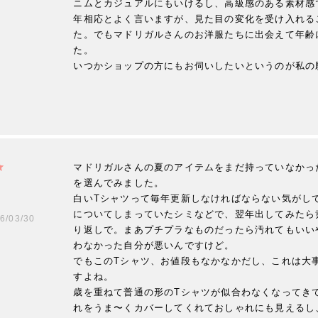
ニムとカジュアルにもいけるし、高級感のある素材感
年相応とよく言いますが、見た目の変化を受け入れる
た。でもマドリガルさんのお洋服たちに出会えて年齢
た。

いつかショップの方にもお伺いしたいというのが私の
マドリガルさんの夏のアイテムをまだ持っていなかっ
を選んでみました。

白いTシャツって毎年更新しなければならない気がし
についてしまっていたシミなどで、翌年出してみたら
6/03/30
り返しで。まあプチプラなものだったら汚れてもいい
わなかった自分が悪いんですけど。

でもこのTシャツ、お値段もなかなかだし、これは大
すよね。

歳を重ねて普通の形のTシャツが似合わなくなってき
れをうま〜くカバーしてくれておしゃれにも見えるし