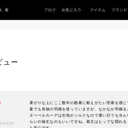
ブログ
お気に入り
アイテム
ブランド
着るものがない」
「キレイなニット」
ポイント9％「マンスリーポイントキ
ビュー
暑がりな上にここ数年の酷暑に耐えがたい苦痛を感じ
夏でも長袖の羽織を使っていますが、なかなか羽織る
ヌーベルカーデは生地がシルクなので暑い日でも冷ん
らいの袖丈なのもいいですね。着丈はヒップな隠れる
6/04/29
も安心です。
