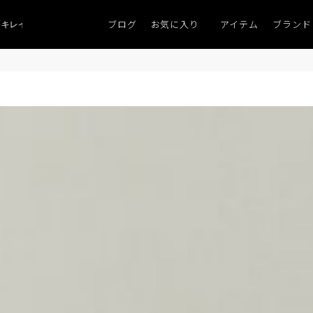
ブログ
お気に入り
アイテム
ブランド
イなニット」
ポイント9％「マンスリーポイントキャンペーン」
到着｜2026