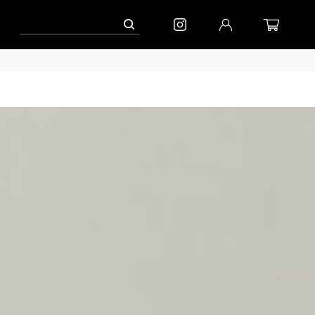
AW「マガジン」
進捗情報│「エッグジャケット新色」